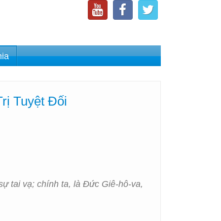
nia
ị Tuyệt Đối
 tai vạ; chính ta, là Đức Giê-hô-va,