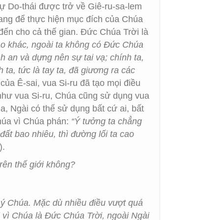
sự Do-thái được trở về Giê-ru-sa-lem
i bang để thực hiện mục đích của Chúa
đến cho cả thế gian. Đức Chúa Trời là
ào khác, ngoài ta không có Đức Chúa
h an và dựng nên sự tai vạ; chính ta,
 ta, tức là tay ta, đã giương ra các
của Ê-sai, vua Si-ru đã tạo mọi điều
 như vua Si-ru, Chúa cũng sử dụng vua
, Ngài có thể sử dụng bất cứ ai, bất
húa vì Chúa phán:
“Ý tưởng ta chẳng
đất bao nhiêu, thì đường lối ta cao
).
rên thế giới không?
c ý Chúa. Mặc dù nhiều điều vượt quá
i vì Chúa là Đức Chúa Trời, ngoài Ngài