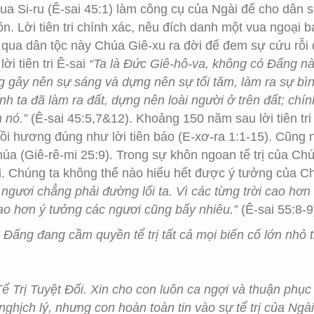
vua Si-ru (Ê-sai 45:1) làm công cụ của Ngài để cho dân 
-lôn. Lời tiên tri chính xác, nêu đích danh một vua ngoạ
qua dân tộc này Chúa Giê-xu ra đời để đem sự cứu rỗi 
ời tiên tri Ê-sai
“Ta là Đức Giê-hô-va, không có Đấng n
g gây nên sự sáng và dựng nên sự tối tăm, làm ra sự bìn
h ta đã làm ra đất, dựng nên loài người ở trên đất; chính
 nó.”
(Ê-sai 45:5,7&12). Khoảng 150 năm sau lời tiên tri 
hồi hương đúng như lời tiên báo (E-xơ-ra 1:1-15). Cũng
a (Giê-rê-mi 25:9). Trong sự khôn ngoan tể trị của Chúa
i. Chúng ta không thể nào hiểu hết được ý tưởng của C
ngươi chẳng phải đường lối ta. Vì các từng trời cao hơn 
cao hơn ý tưởng các ngươi cũng bấy nhiêu.”
(Ê-sai 55:8-9
 Đấng đang cầm quyền tể trị tất cả mọi biến cố lớn nhỏ t
ể Trị Tuyệt Đối. Xin cho con luôn ca ngợi và thuận phụ
ghịch lý, nhưng con hoàn toàn tin vào sự tể trị của Ngà