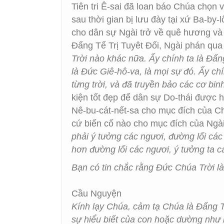
Tiên tri Ê-sai đã loan báo Chúa chọn 
sau thời gian bị lưu đày tại xứ Ba-by
cho dân sự Ngài trở về quê hương và 
Đấng Tể Trị Tuyêt Đối, Ngài phán qua l
Trời nào khác nữa. Ấy chính ta là Đấn
là Đức Giê-hô-va, là mọi sự đó. Ấy chín
từng trời, và đã truyền bảo các cơ binh
kiện tốt đẹp để dân sự Do-thái được 
Nê-bu-cát-nết-sa cho mục đích của Chú
cứ biến cố nào cho mục đích của Ngà
phải ý tưởng các ngươi, đường lối các 
hơn đường lối các ngươi, ý tưởng ta 
Bạn có tin chắc rằng Đức Chúa Trời là
Cầu Nguyện
Kính lạy Chúa, cảm tạ Chúa là Đấng T
sự hiểu biết của con hoặc dường như n