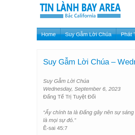
Home
Suy Gẫm Lời Chúa
Phát 
Suy Gẫm Lời Chúa – Wedne
Suy Gẫm Lời Chúa
Wednesday, September 6, 2023
Đấng Tể Trị Tuyệt Đối
“Ấy chính ta là Đấng gây nên sự sáng 
là mọi sự đó.”
Ê-sai 45:7