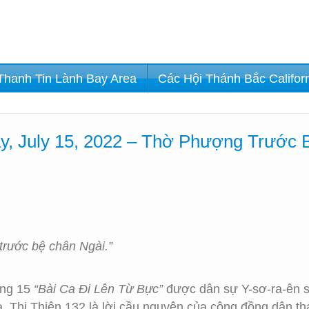
Thanh Tin Lành Bay Area
Các Hội Thánh Bắc Califor
y, July 15, 2022 – Thờ Phượng Trước
 trước bệ chân Ngài.”
rong 15
“Bài Ca Đi Lên Từ Bực”
được dân sự Y-sơ-ra-ên sử
 Thi Thiên 132 là lời cầu nguyện của cộng đồng dân th