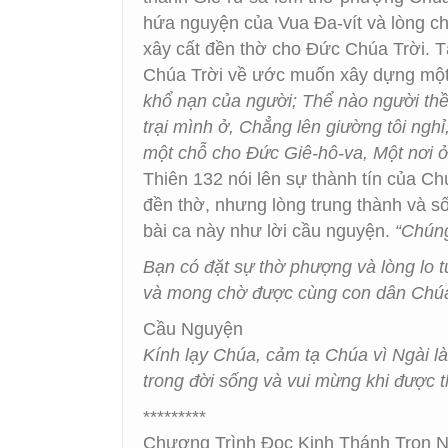
hứa nguyện của Vua Đa-vít và lòng c
xây cất đền thờ cho Đức Chúa Trời. Tá
Chúa Trời về ước muốn xây dựng mộ
khổ nạn của người; Thể nào người th
trại mình ở, Chẳng lên giường tôi ngh
một chỗ cho Đức Giê-hô-va, Một nơi 
Thiên 132 nói lên sự thành tín của C
đền thờ, nhưng lòng trung thành và 
bài ca này như lời cầu nguyện.
“Chúng
Bạn có đặt sự thờ phượng và lòng lo 
và mong chờ được cùng con dân Chúa
Cầu Nguyện
Kính lạy Chúa, cảm tạ Chúa vì Ngài 
trong đời sống và vui mừng khi được 
*********
Chương Trình Đọc Kinh Thánh Trọn 