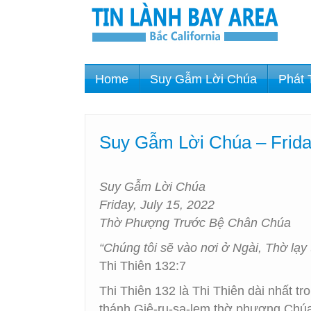
Home
Suy Gẫm Lời Chúa
Phát 
Suy Gẫm Lời Chúa – Frida
Suy Gẫm Lời Chúa
Friday, July 15, 2022
Thờ Phượng Trước Bệ Chân Chúa
“Chúng tôi sẽ vào nơi ở Ngài, Thờ lạy
Thi Thiên 132:7
Thi Thiên 132 là Thi Thiên dài nhất t
thánh Giê-ru-sa-lem thờ phượng Chúa.