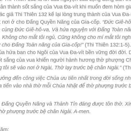
hân thành sốt sắng của Vua Đa-vít khi muốn đem hòm gi
c giả Thi Thiên 132 kể lại lòng trung thành của Vua Đa-
t nơi ở cho Đấng Quyền Năng của Gia-cốp.
“Đức Giê-hô-
ề cùng Đức Giê-hô-va, Và hứa nguyện với Đấng Toàn nă
ỉ, Không cho mắt tôi ngủ, Cũng không cho mí mắt tôi ng
ở cho Đấng Toàn năng của Gia-cốp!”
(Thi Thiên 132:1-5)
húa hứa ban cho Ngôi của Vua Đa-vít bền vững đời đời. 
sốt sắng của vua khiến người hành hương thờ phượng C
 tôi sẽ vào nơi ở Ngài, Thờ lạy trước bệ chân Ngài.”
(Thi
tưởng đến công việc Chúa ưu tiên nhất trong đời sống 
 tiến vào nhà thờ mỗi Chúa Nhật để thờ phượng trước
là Đấng Quyền Năng và Thành Tín đáng được tôn thờ. Xi
thờ phượng trước bệ chân Ngài. A-men.
Năm: