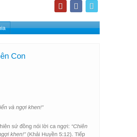
nia
iên Con
iển và ngợi khen!”
hiên sứ đồng nói lời ca ngợi:
“Chiên
ngợi khen!”
(Khải Huyền 5:12). Tiếp