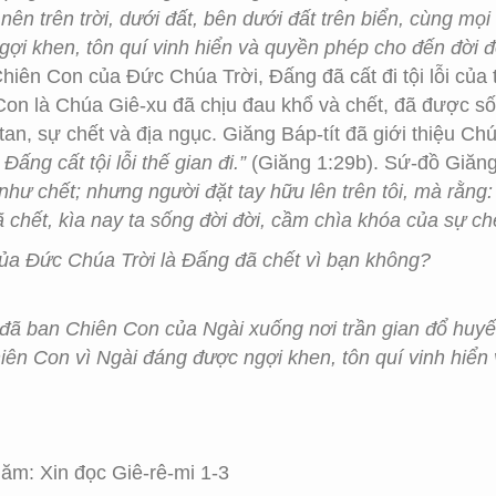
nên trên trời, dưới đất, bên dưới đất trên biển, cùng mọ
ợi khen, tôn quí vinh hiển và quyền phép cho đến đời đ
hiên Con của Đức Chúa Trời, Đấng đã cất đi tội lỗi của 
on là Chúa Giê-xu đã chịu đau khổ và chết, đã được sốn
tan, sự chết và địa ngục. Giăng Báp-tít đã giới thiệu Chú
ấng cất tội lỗi thế gian đi.”
(Giăng 1:29b). Sứ-đồ Giăng 
như chết; nhưng người đặt tay hữu lên trên tôi, mà rằng:
 chết, kìa nay ta sống đời đời, cầm chìa khóa của sự ch
a Đức Chúa Trời là Đấng đã chết vì bạn không?
đã ban Chiên Con của Ngài xuống nơi trần gian đổ huyết 
ên Con vì Ngài đáng được ngợi khen, tôn quí vinh hiển 
m: Xin đọc Giê-rê-mi 1-3