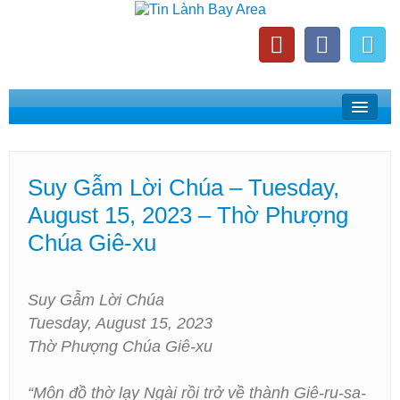
Home
Suy Gẫm Lời Chúa
Suy Gẫm Lời Chúa – Tuesday,
Phát Thanh Tin Lành Bay Area
August 15, 2023 – Thờ Phượng
Các Hội Thánh Bắc California
Chúa Giê-xu
Suy Gẫm Lời Chúa
Tuesday, August 15, 2023
Thờ Phượng Chúa Giê-xu
“Môn đồ thờ lạy Ngài rồi trở về thành Giê-ru-sa-