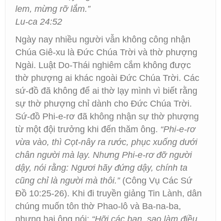
lem, mừng rỡ lắm.”
Lu-ca 24:52
Ngày nay nhiều người vẫn không công nhận
Chúa Giê-xu là Đức Chúa Trời và thờ phượng
Ngài. Luật Do-Thái nghiêm cắm không được
thờ phượng ai khác ngoài Đức Chúa Trời. Các
sứ-đồ đã không để ai thờ lạy mình vì biết rằng
sự thờ phượng chỉ dành cho Đức Chúa Trời.
Sứ-đồ Phi-e-rơ đã không nhận sự thờ phượng
từ một đội trưởng khi đến thăm ông.
“Phi-e-rơ
vừa vào, thì Cọt-nây ra rước, phục xuống dưới
chân người mà lạy. Nhưng Phi-e-rơ đỡ người
dậy, nói rằng: Ngươi hãy đứng dậy, chính ta
cũng chỉ là người mà thôi.”
(Công Vụ Các Sứ
Đồ 10:25-26). Khi đi truyền giảng Tin Lành, dân
chúng muốn tôn thờ Phao-lô và Ba-na-ba,
nhưng hai ông nói:
“Hỡi các bạn, sao làm điều