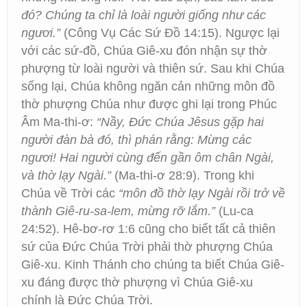
đó? Chúng ta chỉ là loài người giống như các
ngươi.”
(Công Vụ Các Sứ Đồ 14:15). Ngược lại
với các sứ-đồ, Chúa Giê-xu đón nhận sự thờ
phượng từ loài người và thiên sứ. Sau khi Chúa
sống lại, Chúa không ngăn cản những môn đồ
thờ phượng Chúa như được ghi lại trong Phúc
Âm Ma-thi-ơ:
“Nầy, Đức Chúa Jêsus gặp hai
người đàn bà đó, thì phán rằng: Mừng các
ngươi! Hai người cùng đến gần ôm chân Ngài,
và thờ lạy Ngài.”
(Ma-thi-ơ 28:9). Trong khi
Chúa về Trời các
“môn đồ thờ lạy Ngài rồi trở về
thành Giê-ru-sa-lem, mừng rỡ lắm.”
(Lu-ca
24:52). Hê-bơ-rơ 1:6 cũng cho biết tất cả thiên
sứ của Đức Chúa Trời phải thờ phượng Chúa
Giê-xu. Kinh Thánh cho chúng ta biết Chúa Giê-
xu đáng được thờ phượng vì Chúa Giê-xu
chính là Đức Chúa Trời.