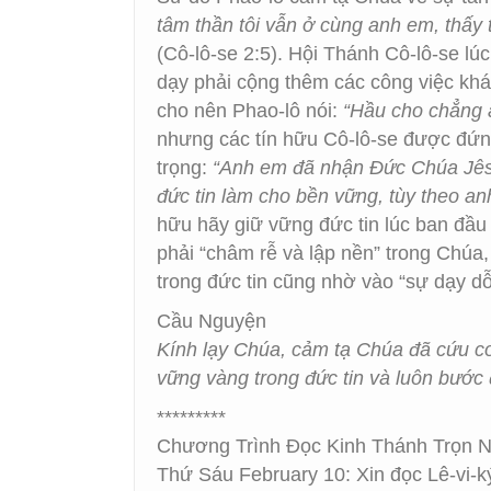
tâm thần tôi vẫn ở cùng anh em, thấy 
(Cô-lô-se 2:5). Hội Thánh Cô-lô-se l
dạy phải cộng thêm các công việc kh
cho nên Phao-lô nói:
“Hầu cho chẳng a
nhưng các tín hữu Cô-lô-se được đứng
trọng:
“Anh em đã nhận Đức Chúa Jêsus 
đức tin làm cho bền vững, tùy theo an
hữu hãy giữ vững đức tin lúc ban đầu 
phải “châm rễ và lập nền” trong Chúa,
trong đức tin cũng nhờ vào “sự dạy d
Cầu Nguyện
Kính lạy Chúa, cảm tạ Chúa đã cứu co
vững vàng trong đức tin và luôn bước
*********
Chương Trình Đọc Kinh Thánh Trọn 
Thứ Sáu February 10: Xin đọc Lê-vi-k