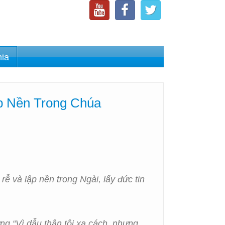
nia
ập Nền Trong Chúa
ễ và lập nền trong Ngài, lấy đức tin
ng “Vì dẫu thân tôi xa cách, nhưng