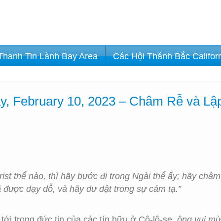
Thanh Tin Lành Bay Area
Các Hội Thánh Bắc Califor
y, February 10, 2023 – Châm Rễ và L
 thể nào, thì hãy bước đi trong Ngài thể ấy; hãy châm r
 được dạy dỗ, và hãy dư dật trong sự cảm tạ.”
ới trong đức tin của các tín hữu ở Cô-lô-se,
ông vui mừ