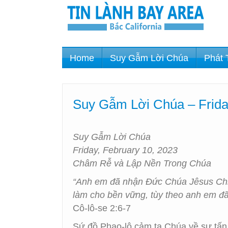
Home
Suy Gẫm Lời Chúa
Phát 
Suy Gẫm Lời Chúa – Frida
Suy Gẫm Lời Chúa
Friday, February 10, 2023
Châm Rễ và Lập Nền Trong Chúa
“Anh em đã nhận Đức Chúa Jêsus Christ
làm cho bền vững, tùy theo anh em đã
Cô-lô-se 2:6-7
Sứ đồ Phao-lô cảm tạ Chúa về sự tấn t