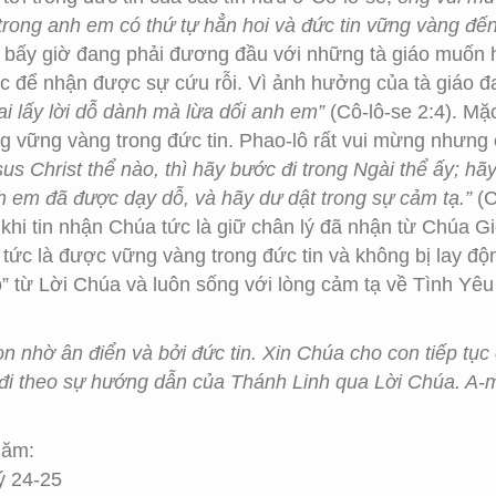
trong anh em có thứ tự hẳn hoi và đức tin vững vàng đến 
úc bấy giờ đang phải đương đầu với những tà giáo muốn h
ác để nhận được sự cứu rỗi. Vì ảnh hưởng của tà giáo
i lấy lời dỗ dành mà lừa dối anh em”
(Cô-lô-se 2:4). Mặc
 vững vàng trong đức tin. Phao-lô rất vui mừng nhưng 
Christ thể nào, thì hãy bước đi trong Ngài thể ấy; hãy
h em đã được dạy dỗ, và hãy dư dật trong sự cảm tạ.”
(C
khi tin nhận Chúa tức là giữ chân lý đã nhận từ Chúa G
 tức là được vững vàng trong đức tin và không bị lay đ
ỗ” từ Lời Chúa và luôn sống với lòng cảm tạ về Tình Yê
n nhờ ân điển và bởi đức tin. Xin Chúa cho con tiếp tục
 đi theo sự hướng dẫn của Thánh Linh qua Lời Chúa. A-
Năm:
ý 24-25