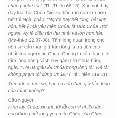
chẳng nghe tôi.”
(Thi Thiên 66:18). Khi một thầy
dạy luật hỏi Chúa Giê-xu điều răn nào lớn hơn
hết thì Ngài phán:
“Ngươi hãy hết lòng, hết linh
hồn, hết ý mà yêu mến Chúa, là Đức Chúa Trời
ngươi. Ấy là điều răn thứ nhất và lớn hơn hết.”
(Ma-thi-ơ 22:37-38). Tấm lòng quan trọng cho
nên sự cẩn thận giữ tấm lòng là ưu tiên cao
nhất của người tin Chúa. Chúng ta cẩn thận giữ
tấm lòng bằng cách suy gẫm Lời Chúa hằng
ngày.
“Tôi đã giấu lời Chúa trong lòng tôi, Để tôi
không phạm tội cùng Chúa.”
(Thi Thiên 119:11).
Trên tất cả mọi sự, bạn có cẩn thận giữ tấm lòng
của mình không?
Cầu Nguyện
Kính lạy Chúa, xin tha tội lỗi con vì nhiều lần
con không hết lòng yêu mến Chúa. Xin Chúa