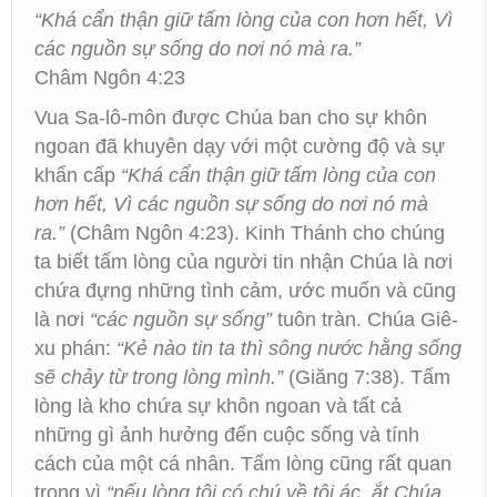
“Khá cẩn thận giữ tấm lòng của con hơn hết, Vì
các nguồn sự sống do nơi nó mà ra.”
Châm Ngôn 4:23
Vua Sa-lô-môn được Chúa ban cho sự khôn
ngoan đã khuyên dạy với một cường độ và sự
khẩn cấp
“Khá cẩn thận giữ tấm lòng của con
hơn hết, Vì các nguồn sự sống do nơi nó mà
ra.”
(Châm Ngôn 4:23). Kinh Thánh cho chúng
ta biết tấm lòng của người tin nhận Chúa là nơi
chứa đựng những tình cảm, ước muốn và cũng
là nơi
“các nguồn sự sống”
tuôn tràn. Chúa Giê-
xu phán:
“Kẻ nào tin ta thì sông nước hằng sống
sẽ chảy từ trong lòng mình.”
(Giăng 7:38). Tấm
lòng là kho chứa sự khôn ngoan và tất cả
những gì ảnh hưởng đến cuộc sống và tính
cách của một cá nhân. Tấm lòng cũng rất quan
trọng vì
“nếu lòng tôi có chú về tội ác, ắt Chúa