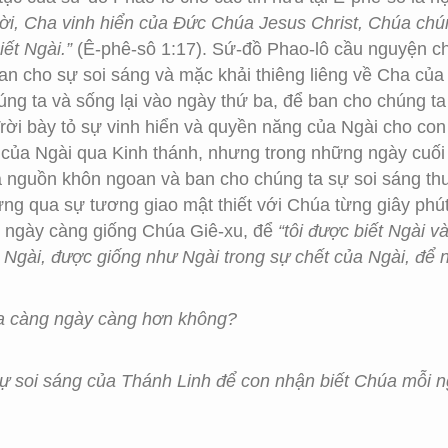
ời, Cha vinh hiển của Ðức Chúa Jesus Christ, Chúa chún
ết Ngài.”
(Ê-phê-sô 1:17). Sứ-đồ Phao-lô cầu nguyện 
an cho sự soi sáng và mặc khải thiêng liêng về Cha của 
chúng ta và sống lại vào ngày thứ ba, để ban cho chúng t
rời bày tỏ sự vinh hiển và quyền năng của Ngài cho co
ừ của Ngài qua Kinh thánh, nhưng trong những ngày cuối
 nguồn khôn ngoan và ban cho chúng ta sự soi sáng thu
hưng qua sự tương giao mật thiết với Chúa từng giây phú
g ngày càng giống Chúa Giê-xu, để
“tôi được biết Ngài 
Ngài, được giống như Ngài trong sự chết của Ngài, để nh
úa càng ngày càng hơn không?
ự soi sáng của Thánh Linh để con nhận biết Chúa mỗi 