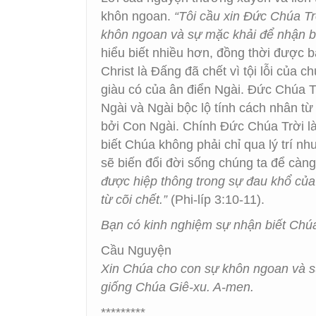
khôn ngoan.
“Tôi cầu xin Ðức Chúa Tr
khôn ngoan và sự mặc khải để nhận bi
hiểu biết nhiều hơn, đồng thời được b
Christ là Đấng đã chết vì tội lỗi của 
giàu có của ân điển Ngài. Đức Chúa T
Ngài và Ngài bộc lộ tính cách nhân t
bởi Con Ngài. Chính Đức Chúa Trời là
biết Chúa không phải chỉ qua lý trí n
sẽ biến đổi đời sống chúng ta để càn
được hiệp thông trong sự đau khổ của 
từ cõi chết.”
(Phi-líp 3:10-11).
Bạn có kinh nghiệm sự nhận biết Ch
Cầu Nguyện
Xin Chúa cho con sự khôn ngoan và s
giống Chúa Giê-xu. A-men.
*********