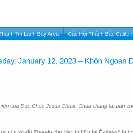
Thanh Tin Lành Bay Area
Các Hội Thánh Bắc Califor
day, January 12, 2023 – Khôn Ngoan 
 hiển của Ðức Chúa Jesus Christ, Chúa chúng ta, ban ch
ục của sứ-đồ Phao-lô cho các tín hữu tại Ê-phê-sô là họ