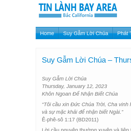
Home
Suy Gẫm Lời Chúa
Phát 
Suy Gẫm Lời Chúa – Thurs
Suy Gẫm Lời Chúa
Thursday, January 12, 2023
Khôn Ngoan Để Nhận Biết Chúa
“Tôi cầu xin Ðức Chúa Trời, Cha vinh
và sự mặc khải để nhận biết Ngài.”
Ê-phê-sô 1:17 (BD2011)
Lời cầu nguyện thường xuyên và liên t