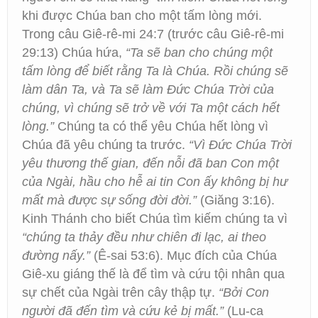
khi được Chúa ban cho một tấm lòng mới.
Trong câu Giê-rê-mi 24:7 (trước câu Giê-rê-mi
29:13) Chúa hứa,
“Ta sẽ ban cho chúng một
tấm lòng để biết rằng Ta là Chúa. Rồi chúng sẽ
làm dân Ta, và Ta sẽ làm Ðức Chúa Trời của
chúng, vì chúng sẽ trở về với Ta một cách hết
lòng.”
Chúng ta có thể yêu Chúa hết lòng vì
Chúa đã yêu chúng ta trước.
“Vì Đức Chúa Trời
yêu thương thế gian, đến nỗi đã ban Con một
của Ngài, hầu cho hễ ai tin Con ấy không bị hư
mất mà được sự sống đời đời.”
(Giăng 3:16).
Kinh Thánh cho biết Chúa tìm kiếm chúng ta vì
“chúng ta thảy đều như chiên đi lạc, ai theo
đường nấy.”
(Ê-sai 53:6). Mục đích của Chúa
Giê-xu giáng thế là để tìm và cứu tội nhân qua
sự chết của Ngài trên cây thập tự.
“Bởi Con
người đã đến tìm và cứu kẻ bị mất.”
(Lu-ca