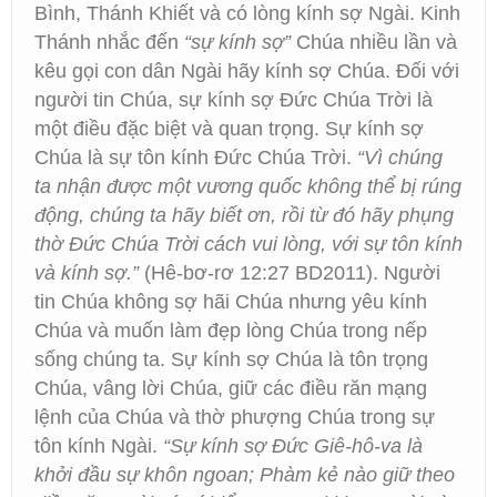
Bình, Thánh Khiết và có lòng kính sợ Ngài. Kinh
Thánh nhắc đến
“sự kính sợ”
Chúa nhiều lần và
kêu gọi con dân Ngài hãy kính sợ Chúa. Đối với
người tin Chúa, sự kính sợ Đức Chúa Trời là
một điều đặc biệt và quan trọng. Sự kính sợ
Chúa là sự tôn kính Đức Chúa Trời.
“Vì chúng
ta nhận được một vương quốc không thể bị rúng
động, chúng ta hãy biết ơn, rồi từ đó hãy phụng
thờ Ðức Chúa Trời cách vui lòng, với sự tôn kính
và kính sợ.”
(Hê-bơ-rơ 12:27 BD2011). Người
tin Chúa không sợ hãi Chúa nhưng yêu kính
Chúa và muốn làm đẹp lòng Chúa trong nếp
sống chúng ta. Sự kính sợ Chúa là tôn trọng
Chúa, vâng lời Chúa, giữ các điều răn mạng
lệnh của Chúa và thờ phượng Chúa trong sự
tôn kính Ngài.
“Sự kính sợ Đức Giê-hô-va là
khởi đầu sự khôn ngoan; Phàm kẻ nào giữ theo