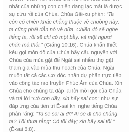
nhất của những con chiên đang lạc mất là được
sự cứu rỗi của Chúa. Chúa Giê-xu phán:
“Ta
còn có chiên khác chẳng thuộc về chuồng này;
ta cũng phải dẫn nó về nữa. Chiên đó sẽ nghe
tiếng ta, rồi sẽ chỉ có một bầy, và một người
chăn mà thôi.”
(Giăng 10:16). Chúa khẩn thiết
kêu gọi môn đồ của Chúa hãy cầu nguyện với
Chúa của mùa gặt để Ngài sai nhiều thợ gặt
tham gia vào mùa thu hoạch của Chúa. Ngài
muốn tất cả các Cơ-đốc-nhân dự phần trực tiếp
vào công tác rao truyền Phúc Âm của Chúa. Xin
Chúa cho chúng ta đáp lại lời mời gọi của Chúa
và trả lời
“Có con đây, xin hãy sai con”
như sự
đáp ứng của tiên tri Ê-sai khi nghe tiếng Chúa
phán rằng:
“Ta sẽ sai ai đi? Ai sẽ đi cho chúng
ta? Tôi thưa rằng: Có tôi đây; xin hãy sai tôi.”
(Ê-sai 6:8).