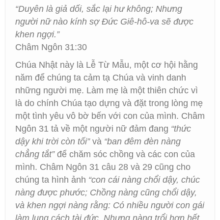
“Duyên là giả dối, sắc lại hư không; Nhưng
người nữ nào kính sợ Đức Giê-hô-va sẽ được
khen ngợi.”
Châm Ngôn 31:30
Chúa Nhật này là Lễ Từ Mẫu, một cơ hội hằng
năm để chúng ta cảm tạ Chúa và vinh danh
những người mẹ. Làm mẹ là một thiên chức vì
là do chính Chúa tạo dựng và đặt trong lòng mẹ
một tình yêu vô bờ bến với con của mình. Châm
Ngôn 31 tả về một người nữ đảm đang
“thức
dậy khi trời còn tối”
và
“ban đêm đèn nàng
chẳng tắt”
để chăm sóc chồng và các con của
mình. Châm Ngôn 31 câu 28 và 29 cũng cho
chúng ta hình ảnh
“con cái nàng chổi dậy, chúc
nàng được phước; Chồng nàng cũng chổi dậy,
và khen ngợi nàng rằng: Có nhiều người con gái
làm lụng cách tài đức, Nhưng nàng trổi hơn hết