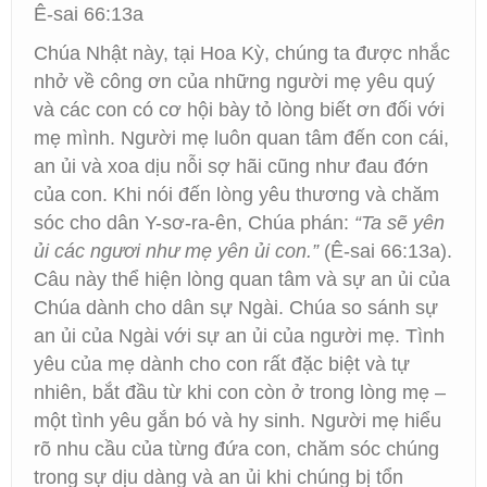
Ê-sai 66:13a
Chúa Nhật này, tại Hoa Kỳ, chúng ta được nhắc
nhở về công ơn của những người mẹ yêu quý
và các con có cơ hội bày tỏ lòng biết ơn đối với
mẹ mình. Người mẹ luôn quan tâm đến con cái,
an ủi và xoa dịu nỗi sợ hãi cũng như đau đớn
của con. Khi nói đến lòng yêu thương và chăm
sóc cho dân Y-sơ-ra-ên, Chúa phán:
“
Ta sẽ yên
ủi các ngươi như mẹ yên ủi con.”
(Ê-sai 66:13a).
Câu này thể hiện lòng quan tâm và sự an ủi của
Chúa dành cho dân sự Ngài. Chúa so sánh sự
an ủi của Ngài với sự an ủi của người mẹ. Tình
yêu của mẹ dành cho con rất đặc biệt và tự
nhiên, bắt đầu từ khi con còn ở trong lòng mẹ –
một tình yêu gắn bó và hy sinh. Người mẹ hiểu
rõ nhu cầu của từng đứa con, chăm sóc chúng
trong sự dịu dàng và an ủi khi chúng bị tổn