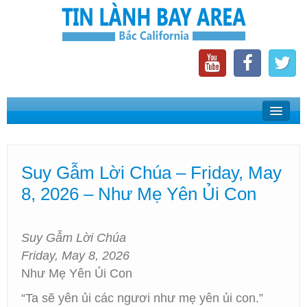
Home
Suy Gẫm Lời Chúa
Suy Gẫm Lời Chúa – Friday, May
Phát Thanh Tin Lành Bay Area
8, 2026 – Như Mẹ Yên Ủi Con
Các Hội Thánh Bắc California
Suy Gẫm Lời Chúa
Friday, May 8, 2026
Như Mẹ Yên Ủi Con
“Ta sẽ yên ủi các ngươi như mẹ yên ủi con.”