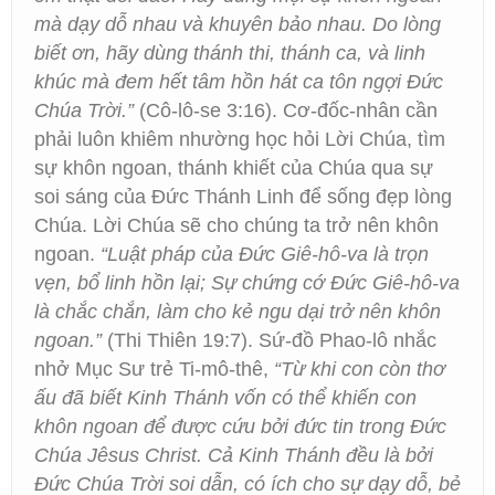
mà dạy dỗ nhau và khuyên bảo nhau. Do lòng
biết ơn, hãy dùng thánh thi, thánh ca, và linh
khúc mà đem hết tâm hồn hát ca tôn ngợi Ðức
Chúa Trời.”
(Cô-lô-se 3:16). Cơ-đốc-nhân cần
phải luôn khiêm nhường học hỏi Lời Chúa, tìm
sự khôn ngoan, thánh khiết của Chúa qua sự
soi sáng của Đức Thánh Linh để sống đẹp lòng
Chúa. Lời Chúa sẽ cho chúng ta trở nên khôn
ngoan.
“Luật pháp của Đức Giê-hô-va là trọn
vẹn, bổ linh hồn lại; Sự chứng cớ Đức Giê-hô-va
là chắc chắn, làm cho kẻ ngu dại trở nên khôn
ngoan.”
(Thi Thiên 19:7). Sứ-đồ Phao-lô nhắc
nhở Mục Sư trẻ Ti-mô-thê,
“Từ khi con còn thơ
ấu đã biết Kinh Thánh vốn có thể khiến con
khôn ngoan để được cứu bởi đức tin trong Đức
Chúa Jêsus Christ. Cả Kinh Thánh đều là bởi
Đức Chúa Trời soi dẫn, có ích cho sự dạy dỗ, bẻ