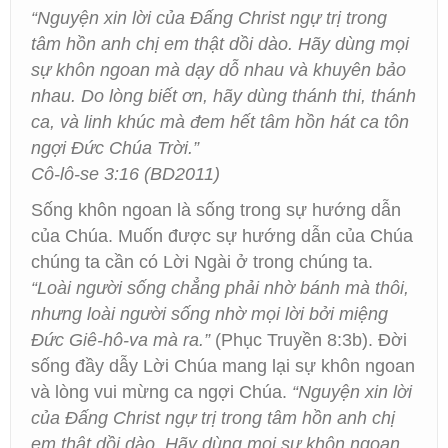
“Nguyện xin lời của Ðấng Christ ngự trị trong
tâm hồn anh chị em thật dồi dào. Hãy dùng mọi
sự khôn ngoan mà dạy dỗ nhau và khuyên bảo
nhau. Do lòng biết ơn, hãy dùng thánh thi, thánh
ca, và linh khúc mà đem hết tâm hồn hát ca tôn
ngợi Ðức Chúa Trời.”
Cô-lô-se 3:16 (BD2011)
Sống khôn ngoan là sống trong sự hướng dẫn
của Chúa. Muốn được sự hướng dẫn của Chúa
chúng ta cần có Lời Ngài ở trong chúng ta.
“Loài người sống chẳng phải nhờ bánh mà thôi,
nhưng loài người sống nhờ mọi lời bởi miệng
Đức Giê-hô-va mà ra.”
(Phục Truyền 8:3b). Đời
sống đầy dẫy Lời Chúa mang lại sự khôn ngoan
và lòng vui mừng ca ngợi Chúa.
“Nguyện xin lời
của Ðấng Christ ngự trị trong tâm hồn anh chị
em thật dồi dào. Hãy dùng mọi sự khôn ngoan