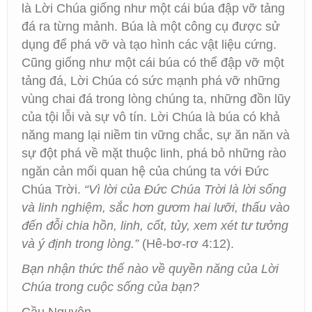
là Lời Chúa giống như một cái búa đập vỡ tảng
đá ra từng mảnh. Búa là một công cụ được sử
dụng để phá vỡ và tạo hình các vật liệu cứng.
Cũng giống như một cái búa có thể đập vỡ một
tảng đá, Lời Chúa có sức mạnh phá vỡ những
vùng chai đá trong lòng chúng ta, những đồn lũy
của tội lỗi và sự vô tín. Lời Chúa là búa có khả
năng mang lại niềm tin vững chắc, sự ăn năn và
sự đột phá về mặt thuộc linh, phá bỏ những rào
ngăn cản mối quan hệ của chúng ta với Đức
Chúa Trời.
“Vì lời của Đức Chúa Trời là lời sống
và linh nghiệm, sắc hơn gươm hai lưỡi, thấu vào
đến đỗi chia hồn, linh, cốt, tủy, xem xét tư tưởng
và ý định trong lòng.”
(Hê-bơ-rơ 4:12).
Bạn nhận thức thế nào về quyền năng của Lời
Chúa trong cuộc sống của bạn?