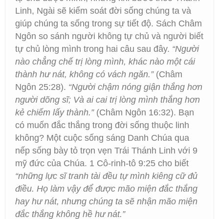
Linh, Ngài sẽ kiểm soát đời sống chúng ta và
giúp chúng ta sống trong sự tiết độ. Sách Châm
Ngôn so sánh người không tự chủ và người biết
tự chủ lòng mình trong hai câu sau đây.
“Người
nào chẳng chế trị lòng mình, khác nào một cái
thành hư nát, không có vách ngăn.”
(Châm
Ngôn 25:28).
“Người chậm nóng giận thắng hơn
người dõng sĩ; Và ai cai trị lòng mình thắng hơn
kẻ chiếm lấy thành.”
(Châm Ngôn 16:32). Bạn
có muốn đắc thắng trong đời sống thuộc linh
không? Một cuộc sống sáng Danh Chúa qua
nếp sống bày tỏ trọn vẹn Trái Thánh Linh với 9
mỹ đức của Chúa. 1 Cô-rinh-tô 9:25 cho biết
“những lực sĩ tranh tài đều tự mình kiêng cữ đủ
điều. Họ làm vậy để được mão miện đắc thắng
hay hư nát, nhưng chúng ta sẽ nhận mão miện
đắc thắng không hề hư nát.”