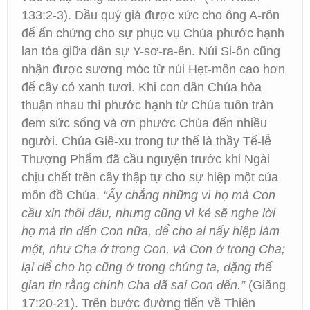
133:2-3). Dầu quý giá được xức cho ông A-rôn
để ấn chứng cho sự phục vụ Chúa phước hạnh
lan tỏa giữa dân sự Y-sơ-ra-ên. Núi Si-ôn cũng
nhận được sương móc từ núi Hẹt-môn cao hơn
để cây cỏ xanh tươi. Khi con dân Chúa hòa
thuận nhau thì phước hạnh từ Chúa tuôn tràn
đem sức sống và ơn phước Chúa đến nhiều
người. Chúa Giê-xu trong tư thế là thầy Tế-lễ
Thượng Phẩm đã cầu nguyện trước khi Ngài
chịu chết trên cây thập tự cho sự hiệp một của
môn đồ Chúa.
“Ấy chẳng những vì họ mà Con
cầu xin thôi đâu, nhưng cũng vì kẻ sẽ nghe lời
họ mà tin đến Con nữa, để cho ai nấy hiệp làm
một, như Cha ở trong Con, và Con ở trong Cha;
lại để cho họ cũng ở trong chúng ta, đặng thế
gian tin rằng chính Cha đã sai Con đến.”
(Giăng
17:20-21). Trên bước đường tiến về Thiên