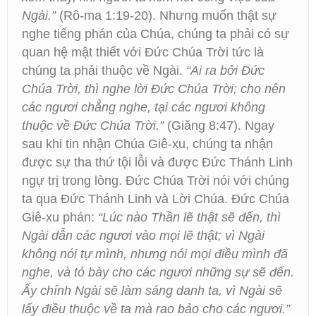
Ngài.”
(Rô-ma 1:19-20). Nhưng muốn thật sự
nghe tiếng phán của Chúa, chúng ta phải có sự
quan hệ mật thiết với Đức Chúa Trời tức là
chúng ta phải thuộc về Ngài.
“Ai ra bởi Đức
Chúa Trời, thì nghe lời Đức Chúa Trời; cho nên
các ngươi chẳng nghe, tại các ngươi không
thuộc về Đức Chúa Trời.”
(Giăng 8:47). Ngay
sau khi tin nhận Chúa Giê-xu, chúng ta nhận
được sự tha thứ tội lỗi và được Đức Thánh Linh
ngự trị trong lòng. Đức Chúa Trời nói với chúng
ta qua Đức Thánh Linh và Lời Chúa. Đức Chúa
Giê-xu phán:
“Lúc nào Thần lẽ thật sẽ đến, thì
Ngài dẫn các ngươi vào mọi lẽ thật; vì Ngài
không nói tự mình, nhưng nói mọi điều mình đã
nghe, và tỏ bày cho các ngươi những sự sẽ đến.
Ấy chính Ngài sẽ làm sáng danh ta, vì Ngài sẽ
lấy điều thuộc về ta mà rao bảo cho các ngươi.”