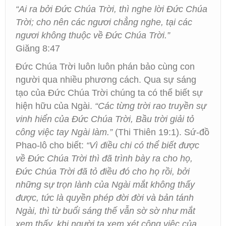
“Ai ra bởi Đức Chúa Trời, thì nghe lời Đức Chúa
Trời; cho nên các ngươi chẳng nghe, tại các
ngươi không thuộc về Đức Chúa Trời.”
Giăng 8:47
Đức Chúa Trời luôn luôn phán bảo cùng con
người qua nhiều phương cách. Qua sự sáng
tạo của Đức Chúa Trời chúng ta có thể biết sự
hiện hữu của Ngài.
“Các từng trời rao truyền sự
vinh hiển của Đức Chúa Trời, Bầu trời giải tỏ
công việc tay Ngài làm.”
(Thi Thiên 19:1). Sứ-đồ
Phao-lô cho biết:
“Vì điều chi có thể biết được
về Đức Chúa Trời thì đã trình bày ra cho họ,
Đức Chúa Trời đã tỏ điều đó cho họ rồi, bởi
những sự trọn lành của Ngài mắt không thấy
được, tức là quyền phép đời đời và bản tánh
Ngài, thì từ buổi sáng thế vẫn sờ sờ như mắt
xem thấy, khi người ta xem xét công việc của