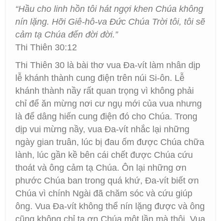
“Hầu cho linh hồn tôi hát ngợi khen Chúa không
nín lặng. Hỡi Giê-hô-va Đức Chúa Trời tôi, tôi sẽ
cảm tạ Chúa đến đời đời.”
Thi Thiên 30:12
Thi Thiên 30 là bài thơ vua Đa-vít làm nhân dịp
lễ khánh thành cung điện trên núi Si-ôn. Lễ
khánh thành nầy rất quan trọng vì không phải
chỉ để ăn mừng nơi cư ngụ mới của vua nhưng
là để dâng hiến cung điện đó cho Chúa. Trong
dịp vui mừng nầy, vua Đa-vít nhắc lại những
ngày gian truân, lúc bị đau ốm được Chúa chữa
lành, lúc gần kề bên cái chết được Chúa cứu
thoát và ông cảm tạ Chúa. Ôn lại những ơn
phước Chúa ban trong quá khứ, Đa-vít biết ơn
Chúa vì chính Ngài đã chăm sóc và cứu giúp
ông. Vua Đa-vít không thể nín lặng được và ông
cũng không chỉ tạ ơn Chúa một lần mà thôi. Vua