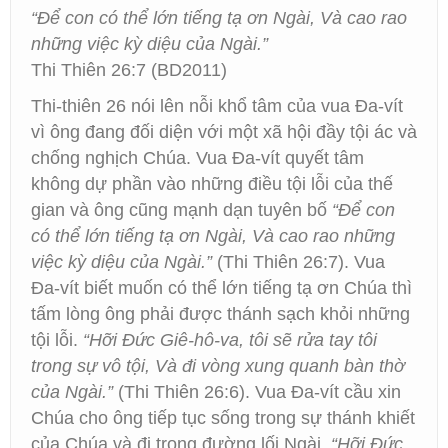
“Ðể con có thể lớn tiếng tạ ơn Ngài, Và cao rao
những việc kỳ diệu của Ngài.”
Thi Thiên 26:7 (BD2011)
Thi-thiên 26 nói lên nỗi khổ tâm của vua Đa-vít
vì ông đang đối diện với một xã hội đầy tội ác và
chống nghịch Chúa. Vua Đa-vít quyết tâm
không dự phần vào những điều tội lỗi của thế
gian và ông cũng mạnh dạn tuyên bố
“Ðể con
có thể lớn tiếng tạ ơn Ngài, Và cao rao những
việc kỳ diệu của Ngài.”
(Thi Thiên 26:7). Vua
Đa-vít biết muốn có thể lớn tiếng tạ ơn Chúa thì
tấm lòng ông phải được thánh sạch khỏi những
tội lỗi.
“Hỡi Đức Giê-hô-va, tôi sẽ rửa tay tôi
trong sự vô tội, Và đi vòng xung quanh bàn thờ
của Ngài.”
(Thi Thiên 26:6). Vua Đa-vít cầu xin
Chúa cho ông tiếp tục sống trong sự thánh khiết
của Chúa và đi trong đường lối Ngài.
“Hỡi Đức