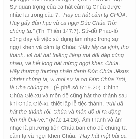
Sự quan trọng của ca hát cảm tạ Chúa được
nhắc lại trong câu 7:
“Hãy ca hát cảm tạ CHÚA,
Hãy gẩy đàn hạc và ca ngợi Đức Chúa Trời
chúng ta.”
(Thi Thiên 147:7). Sứ-đồ Phao-lô
cũng dạy về việc sử dụng âm nhạc trong sự
ngợi khen và cảm tạ Chúa:
“Hãy lấy ca vịnh, thơ
thánh, và bài hát thiêng liêng mà đối đáp cùng
nhau, và hết lòng hát mừng ngợi khen Chúa.
Hãy thường thường nhân danh Đức Chúa Jêsus
Christ chúng ta, vì mọi sự tạ ơn Đức Chúa Trời,
là Cha chúng ta.”
(Ê-phê-sô 5:19-20). Chính
Chúa Giê-xu và môn đồ cũng hát thơ thánh sau
khi Chúa Giê-xu thiết lập lễ tiệc thánh.
“Khi đã
hát thơ thánh rồi, Chúa và môn đồ đi ra đặng
lên núi Ô-li-ve.”
(Mác 14:26). Âm thanh và âm
nhạc là phương tiện Chúa ban cho để chúng ta
cảm tạ và ngợi khen Chúa.
“Hãy hát một bài ca