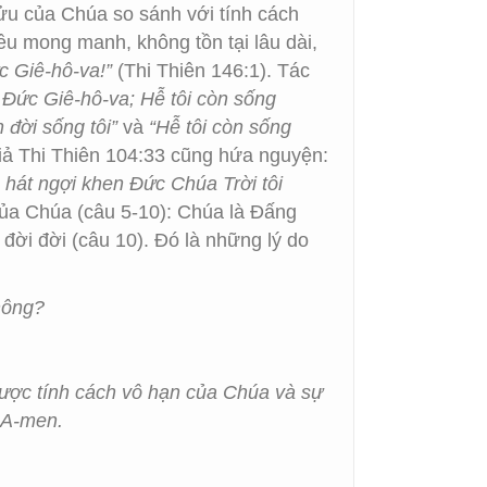
cửu của Chúa so sánh với tính cách
u mong manh, không tồn tại lâu dài,
ức Giê-hô-va!”
(Thi Thiên 146:1). Tác
n Đức Giê-hô-va; Hễ tôi còn sống
n đời sống tôi”
và
“Hễ tôi còn sống
ả Thi Thiên 104:33 cũng hứa nguyện:
ẽ hát ngợi khen Đức Chúa Trời tôi
của Chúa (câu 5-10): Chúa là Đấng
 đời đời (câu 10). Đó là những lý do
hông?
ược tính cách vô hạn của Chúa và sự
 A-men.