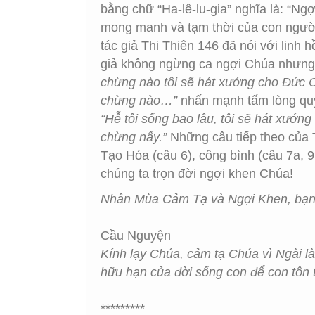
bằng chữ “Ha-lê-lu-gia” nghĩa là: “Ng
mong manh và tạm thời của con người.
tác giả Thi Thiên 146 đã nói với linh 
giả không ngừng ca ngợi Chúa nhưng 
chừng nào tôi sẽ hát xướng cho Đức C
chừng nào…”
nhấn mạnh tấm lòng quy
“Hễ tôi sống bao lâu, tôi sẽ hát xướn
chừng nấy.”
Những câu tiếp theo của 
Tạo Hóa (câu 6), công bình (câu 7a, 9b
chúng ta trọn đời ngợi khen Chúa!
Nhân Mùa Cảm Tạ và Ngợi Khen, bạn c
Cầu Nguyện
Kính lạy Chúa, cảm tạ Chúa vì Ngài 
hữu hạn của đời sống con để con tôn 
*********