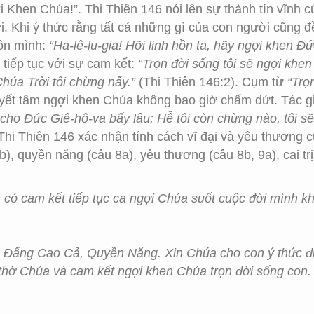
ợi Khen Chúa!”. Thi Thiên 146 nói lên sự thành tín vĩnh 
 Khi ý thức rằng tất cả những gì của con người cũng đề
hồn mình:
“Ha-lê-lu-gia! Hỡi linh hồn ta, hãy ngợi khen Đ
tiếp tục với sự cam kết:
“Trọn đời sống tôi sẽ ngợi khe
húa Trời tôi chừng nấy.”
(Thi Thiên 146:2). Cụm từ
“Trọ
ết tâm ngợi khen Chúa không bao giờ chấm dứt. Tác gi
g cho Đức Giê-hô-va bấy lâu; Hễ tôi còn chừng nào, tôi s
Thi Thiên 146 xác nhận tính cách vĩ đại và yêu thương 
), quyền năng (câu 8a), yêu thương (câu 8b, 9a), cai trị
ó cam kết tiếp tục ca ngợi Chúa suốt cuộc đời mình k
là Đấng Cao Cả, Quyền Năng. Xin Chúa cho con ý thức đ
thờ Chúa và cam kết ngợi khen Chúa trọn đời sống con.