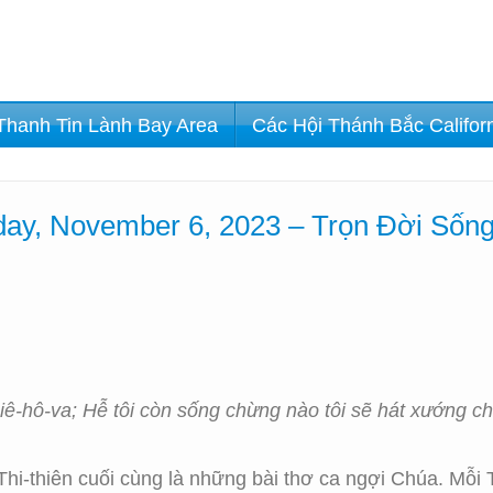
Thanh Tin Lành Bay Area
Các Hội Thánh Bắc Califor
ay, November 6, 2023 – Trọn Đời Sốn
iê-hô-va; Hễ tôi còn sống chừng nào tôi sẽ hát xướng c
i-thiên cuối cùng là những bài thơ ca ngợi Chúa. Mỗi 