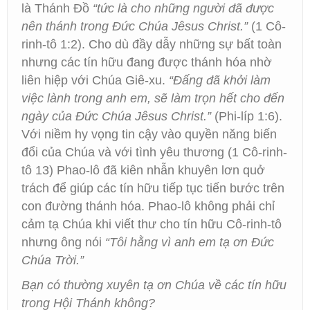
là Thánh Đồ
“tức là cho những người đã được
nên thánh trong Đức Chúa Jêsus Christ.”
(1 Cô-
rinh-tô 1:2). Cho dù đầy dẫy những sự bất toàn
nhưng các tín hữu đang được thánh hóa nhờ
liên hiệp với Chúa Giê-xu.
“Đấng đã khởi làm
việc lành trong anh em, sẽ làm trọn hết cho đến
ngày của Đức Chúa Jêsus Christ.”
(Phi-líp 1:6).
Với niềm hy vọng tin cậy vào quyền năng biến
đổi của Chúa và với tình yêu thương (1 Cô-rinh-
tô 13) Phao-lô đã kiên nhẫn khuyên lơn quở
trách để giúp các tín hữu tiếp tục tiến bước trên
con đường thánh hóa. Phao-lô không phải chỉ
cảm tạ Chúa khi viết thư cho tín hữu Cô-rinh-tô
nhưng ông nói
“Tôi hằng vì anh em tạ ơn Đức
Chúa Trời.”
Bạn có thường xuyên tạ ơn Chúa về các tín hữu
trong Hội Thánh không?