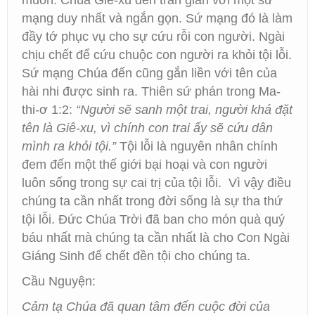
muốn. Chúa Giê-xu đến trần gian với một sứ
mạng duy nhất và ngắn gọn. Sứ mạng đó là làm
đầy tớ phục vụ cho sự cứu rỗi con người. Ngài
chịu chết để cứu chuộc con người ra khỏi tội lỗi.
Sứ mạng Chúa đến cũng gắn liền với tên của
hài nhi được sinh ra. Thiên sứ phán trong Ma-
thi-ơ 1:2:
“Người sẽ sanh một trai, người khá đặt
tên là Giê-xu, vì chính con trai ấy sẽ cứu dân
mình ra khỏi tội.”
Tội lỗi là nguyên nhân chính
đem đến một thế giới bại hoại và con người
luôn sống trong sự cai trị của tội lỗi. Vì vậy điều
chúng ta cần nhất trong đời sống là sự tha thứ
tội lỗi. Đức Chúa Trời đã ban cho món quà quý
báu nhất mà chúng ta cần nhất là cho Con Ngài
Giáng Sinh để chết đền tội cho chúng ta.
Cầu Nguyện:
Cảm tạ Chúa đã quan tâm đến cuộc đời của