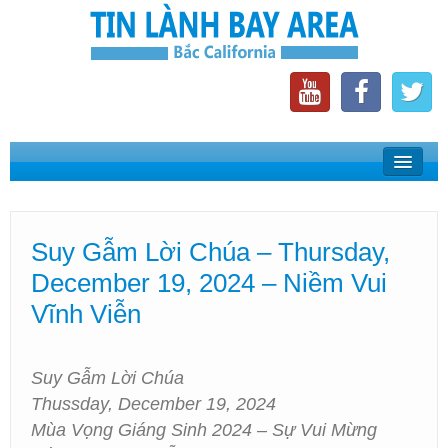
Home
Suy Gẫm Lời Chúa
Suy Gẫm Lời Chúa – Thursday,
Phát Thanh Tin Lành Bay Area
December 19, 2024 – Niềm Vui
Các Hội Thánh Bắc California
Vĩnh Viễn
Suy Gẫm Lời Chúa
Thussday, December 19, 2024
Mùa Vọng Giáng Sinh 2024 – Sự Vui Mừng