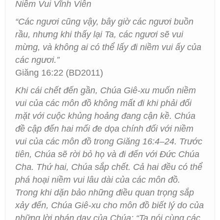
Niềm Vui Vĩnh Viễn
“Các ngươi cũng vậy, bây giờ các ngươi buồn
rầu, nhưng khi thấy lại Ta, các ngươi sẽ vui
mừng, và không ai có thể lấy đi niềm vui ấy của
các ngươi.”
Giăng 16:22 (BD2011)
Khi cái chết đến gần, Chúa Giê-xu muốn niềm
vui của các môn đồ không mất đi khi phải đối
mặt với cuộc khủng hoảng đang cận kề. Chúa
đề cập đến hai mối đe dọa chính đối với niềm
vui của các môn đồ trong Giăng 16:4–24. Trước
tiên, Chúa sẽ rời bỏ họ và đi đến với Đức Chúa
Cha. Thứ hai, Chúa sắp chết. Cả hai đều có thể
phá hoại niềm vui lâu dài của các môn đồ.
Trong khi dặn bảo những điều quan trọng sắp
xảy đến, Chúa Giê-xu cho môn đồ biết lý do của
những lời phán dạy của Chúa: “Ta nói cùng các