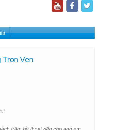
nia
 Trọn Vẹn
n.”
thách trăm bề thoạt đến cho anh em