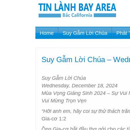
Home
Suy Gẫm Lời Chúa
Phát 
Suy Gẫm Lời Chúa – Wedn
Suy Gẫm Lời Chúa
Wednesday, December 18, 2024
Mùa Vọng Giáng Sinh 2024 – Sự Vui
Vui Mừng Trọn Vẹn
“Hỡi anh em, hãy coi sự thử thách tră
Gia-cơ 1:2
Ông Gia-cơ bắt đầu thơ gởi cho các t