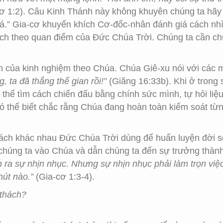
cơ 1:2). Câu Kinh Thánh này không khuyên chúng ta hãy
giá.” Gia-cơ khuyến khích Cơ-đốc-nhân đánh giá cách nh
ách theo quan điểm của Đức Chúa Trời. Chúng ta cần chu
n của kinh nghiệm theo Chúa. Chúa Giê-xu nói với các
, ta đã thắng thế gian rồi!”
(Giăng 16:33b). Khi ở trong 
 thể tìm cách chiến đấu bằng chính sức mình, tự hỏi li
 thể biết chắc rằng Chúa đang hoàn toàn kiểm soát từng 
hách khác nhau Đức Chúa Trời dùng để huấn luyện đời s
chúng ta vào Chúa và dẫn chúng ta đến sự trưởng thành 
h ra sự nhịn nhục. Nhưng sự nhịn nhục phải làm trọn vi
hút nào.”
(Gia-cơ 1:3-4).
 thách?