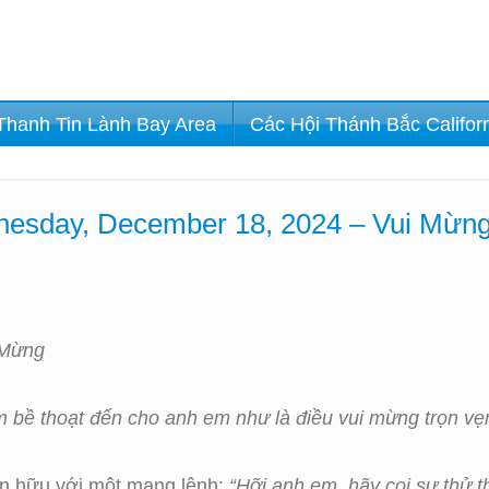
Thanh Tin Lành Bay Area
Các Hội Thánh Bắc Califor
esday, December 18, 2024 – Vui Mừng
 Mừng
m bề thoạt đến cho anh em như là điều vui mừng trọn vẹ
ín hữu với một mạng lệnh:
“Hỡi anh em, hãy coi sự thử 