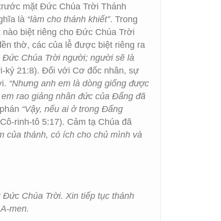
 trước mặt Đức Chúa Trời Thánh
ghĩa là
“làm cho thánh khiết”
. Trong
 nào biệt riêng cho Đức Chúa Trời
ền thờ, các của lễ được biệt riêng ra
a Đức Chúa Trời người; người sẽ là
i-ký 21:8). Đối với Cơ đốc nhân, sự
ời.
“Nhưng anh em là dòng giống được
nh em rao giảng nhân đức của Đấng đã
a phán
“Vậy, nếu ai ở trong Đấng
Cô-rinh-tô 5:17). Cảm tạ Chúa đã
làm của thánh, có ích cho chủ mình và
 Đức Chúa Trời. Xin tiếp tục thánh
 A-men.