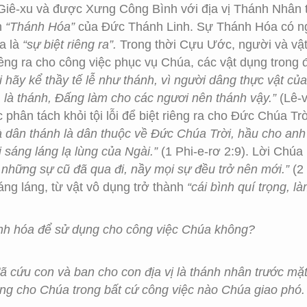
 Giê-xu và được Xưng Công Bình với địa vị Thánh Nhân
nh
“Thánh Hóa”
của Đức Thánh Linh. Sự Thánh Hóa có n
a là
“sự biệt riêng ra”.
Trong thời Cựu Ước, người và vật
iêng ra cho công việc phục vụ Chúa, các vật dụng trong đ
 hãy kể thầy tế lễ như thánh, vì người dâng thực vật củ
, là thánh, Đấng làm cho các ngươi nên thánh vậy.”
(Lê-v
 phân tách khỏi tội lỗi để biệt riêng ra cho Đức Chúa Tr
, là dân thánh là dân thuộc về Đức Chúa Trời, hầu cho a
i sáng láng lạ lùng của Ngài.”
(1 Phi-e-rơ 2:9). Lời Chú
; những sự cũ đã qua đi, nầy mọi sự đều trở nên mới.”
(2 
áng láng, từ vật vô dụng trở thành
“cái bình quí trọng, 
nh hóa để sử dụng cho công việc Chúa không?
 cứu con và ban cho con địa vị là thánh nhân trước mặt
ng cho Chúa trong bất cứ công việc nào Chúa giao phó.