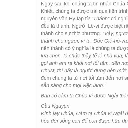
Ngay sau khi chúng ta tin nhận Chúa
Khiết, chúng ta được trải qua tiến trì
nguyên văn Hy-lạp từ
“Thánh”
có nghĩ
đều là thánh. Người Lê-vi được biệt r
thánh cho sự thờ phượng.
“Vậy, ngươi
thánh cho ngươi, vì ta, Đức Giê-hô-va
nên thánh có ý nghĩa là chúng ta được
lựa chọn, là chức thầy tế lễ nhà vua
gọi anh em ra khỏi nơi tối tăm, đến nơ
Christ, thì nấy là người dựng nên mới
đem chúng ta từ nơi tối tăm đến nơi s
sẵn sàng cho mọi việc lành.”
Bạn có cảm tạ Chúa vì được Ngài thá
Cầu Nguyện
Kính lạy Chúa, Cảm tạ Chúa vì Ngài đã
hóa đời sống con để con được hữu dụ