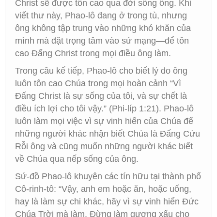
Christ sẽ được tôn cao qua đời sống ông. Khi
viết thư này, Phao-lô đang ở trong tù, nhưng
ông không tập trung vào những khó khăn của
mình mà đặt trọng tâm vào sứ mạng—để tôn
cao Đấng Christ trong mọi điều ông làm.
Trong câu kế tiếp, Phao-lô cho biết lý do ông
luôn tôn cao Chúa trong mọi hoàn cảnh “Vì
Đấng Christ là sự sống của tôi, và sự chết là
điều ích lợi cho tôi vậy.” (Phi-líp 1:21). Phao-lô
luôn làm mọi việc vì sự vinh hiển của Chúa để
những người khác nhận biết Chúa là Đấng Cứu
Rỗi ông và cũng muốn những người khác biết
về Chúa qua nếp sống của ông.
Sứ-đồ Phao-lô khuyên các tín hữu tại thành phố
Cô-rinh-tô: “Vậy, anh em hoặc ăn, hoặc uống,
hay là làm sự chi khác, hãy vì sự vinh hiển Đức
Chúa Trời mà làm. Đừng làm gương xấu cho