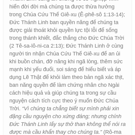
hiển đời đời mà chúng ta được thừa hưởng
trong Chúa Cứu Thế Giê-xu (Ê-phê-sô 1:13-14);
Đức Thánh Linh ban quyền năng để chúng ta
được giải thoát khỏi quyền lực tội lỗi để sống
trong thánh khiết, đắc thắng cho Đức Chúa Trời
(2 Tê-sa-lô-ni-ca 2:13); Đức Thánh Linh ở cùng
người tin nhận Chúa Cứu Thế Giê-xu để an ủi
khi buồn chán, đỡ nâng khi ngã lòng, thêm sức
mạnh khi yếu đuối, soi sáng để hiểu biết và áp
dụng Lẽ Thật để khỏi làm theo bản ngã xác thịt,
ban năng quyền để làm chứng nhân cho Ngài
cách hiệu quả và giúp chúng ta trong sự cầu
nguyện cách tích cực theo ý muốn Đức Chúa
Trời.
“Vì chúng ta chẳng biết sự mình phải xin
đặng cầu nguyện cho xứng đáng; nhưng chính
Đức Thánh Linh lấy sự thở than không thể nói ra
được mà cầu khẩn thay cho chúng ta.”
(Rô-ma