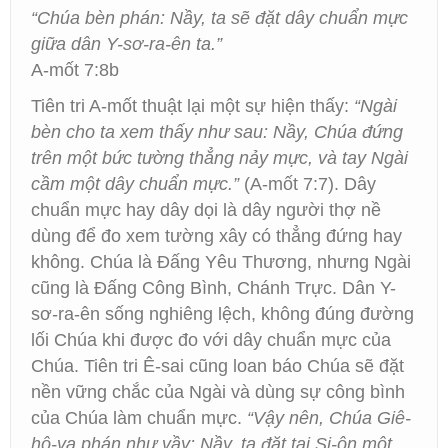
“Chúa bèn phán: Nầy, ta sẽ đặt dây chuẩn mực
giữa dân Y-sơ-ra-ên ta.”
A-mốt 7:8b
Tiên tri A-mốt thuật lại một sự hiện thấy:
“Ngài
bèn cho ta xem thấy như sau: Nầy, Chúa đứng
trên một bức tường thẳng nảy mực, và tay Ngài
cầm một dây chuẩn mực.”
(A-mốt 7:7). Dây
chuẩn mực hay dây dọi là dây người thợ nề
dùng để đo xem tường xây có thẳng đứng hay
không. Chúa là Đấng Yêu Thương, nhưng Ngài
cũng là Đấng Công Bình, Chánh Trực. Dân Y-
sơ-ra-ên sống nghiêng lệch, không đúng đường
lối Chúa khi được đo với dây chuẩn mực của
Chúa. Tiên tri Ê-sai cũng loan báo Chúa sẽ đặt
nền vững chắc của Ngài và dùng sự công bình
của Chúa làm chuẩn mực.
“Vậy nên, Chúa Giê-
hô-va phán như vầy: Nầy, ta đặt tại Si-ôn một