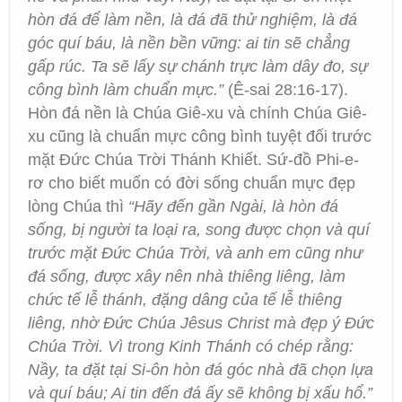
hòn đá để làm nền, là đá đã thử nghiệm, là đá
góc quí báu, là nền bền vững: ai tin sẽ chẳng
gấp rúc. Ta sẽ lấy sự chánh trực làm dây đo, sự
công bình làm chuẩn mực.”
(Ê-sai 28:16-17).
Hòn đá nền là Chúa Giê-xu và chính Chúa Giê-
xu cũng là chuẩn mực công bình tuyệt đối trước
mặt Đức Chúa Trời Thánh Khiết. Sứ-đồ Phi-e-
rơ cho biết muốn có đời sống chuẩn mực đẹp
lòng Chúa thì
“Hãy đến gần Ngài, là hòn đá
sống, bị người ta loại ra, song được chọn và quí
trước mặt Đức Chúa Trời, và anh em cũng như
đá sống, được xây nên nhà thiêng liêng, làm
chức tế lễ thánh, đặng dâng của tế lễ thiêng
liêng, nhờ Đức Chúa Jêsus Christ mà đẹp ý Đức
Chúa Trời. Vì trong Kinh Thánh có chép rằng:
Nầy, ta đặt tại Si-ôn hòn đá góc nhà đã chọn lựa
và quí báu; Ai tin đến đá ấy sẽ không bị xấu hổ.”