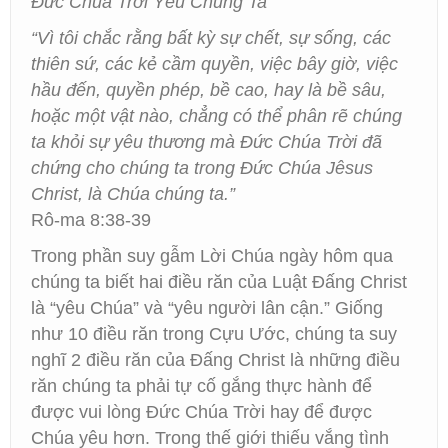
Đức Chúa Trời Yêu Chúng Ta
“Vì tôi chắc rằng bất kỳ sự chết, sự sống, các
thiên sứ, các kẻ cầm quyền, việc bây giờ, việc
hầu đến, quyền phép, bề cao, hay là bề sâu,
hoặc một vật nào, chẳng có thể phân rẽ chúng
ta khỏi sự yêu thương mà Đức Chúa Trời đã
chứng cho chúng ta trong Đức Chúa Jêsus
Christ, là Chúa chúng ta.”
Rô-ma 8:38-39
Trong phần suy gẫm Lời Chúa ngày hôm qua
chúng ta biết hai điều răn của Luật Đấng Christ
là “yêu Chúa” và “yêu người lân cận.” Giống
như 10 điều răn trong Cựu Ước, chúng ta suy
nghĩ 2 điều răn của Đấng Christ là những điều
răn chúng ta phải tự cố gắng thực hành để
được vui lòng Đức Chúa Trời hay để được
Chúa yêu hơn. Trong thế giới thiếu vắng tình