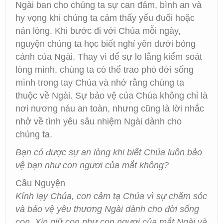
Ngài ban cho chúng ta sự can đảm, bình an và
hy vọng khi chúng ta cảm thấy yếu đuối hoặc
nản lòng. Khi bước đi với Chúa mỗi ngày,
nguyện chúng ta học biết nghỉ yên dưới bóng
cánh của Ngài. Thay vì để sự lo lắng kiểm soát
lòng mình, chúng ta có thể trao phó đời sống
mình trong tay Chúa và nhớ rằng chúng ta
thuộc về Ngài. Sự bảo vệ của Chúa không chỉ là
nơi nương náu an toàn, nhưng cũng là lời nhắc
nhở về tình yêu sâu nhiệm Ngài dành cho
chúng ta.
Bạn có được sự an lòng khi biết Chúa luôn bảo
vệ bạn như con ngươi của mắt không?
Cầu Nguyện
Kính lạy Chúa, con cảm tạ Chúa vì sự chăm sóc
và bảo vệ yêu thương Ngài dành cho đời sống
con. Xin giữ con như con ngươi của mắt Ngài và