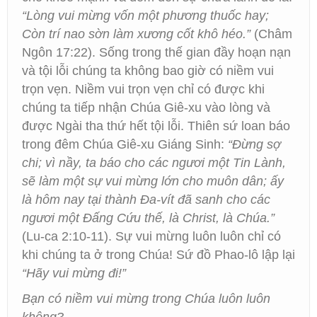
“Lòng vui mừng vốn một phương thuốc hay;
Còn trí nao sờn làm xương cốt khô héo.”
(Châm
Ngôn 17:22). Sống trong thế gian đầy hoạn nạn
và tội lỗi chúng ta không bao giờ có niềm vui
trọn vẹn. Niềm vui trọn vẹn chỉ có được khi
chúng ta tiếp nhận Chúa Giê-xu vào lòng và
được Ngài tha thứ hết tội lỗi. Thiên sứ loan báo
trong đêm Chúa Giê-xu Giáng Sinh:
“Đừng sợ
chi; vì nầy, ta báo cho các ngươi một Tin Lành,
sẽ làm một sự vui mừng lớn cho muôn dân; ấy
là hôm nay tại thành Đa-vít đã sanh cho các
ngươi một Đấng Cứu thế, là Christ, là Chúa.”
(Lu-ca 2:10-11). Sự vui mừng luôn luôn chỉ có
khi chúng ta ở trong Chúa! Sứ đồ Phao-lô lập lại
“Hãy vui mừng đi!”
Bạn có niềm vui mừng trong Chúa luôn luôn