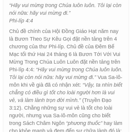
“Hãy vui mừng trong Chúa luôn luôn. Tôi lại còn
nói nữa: hãy vui mừng đi.”
Phi-líp 4:4
Chủ đề chính của Hội Đồng Giáo Hạt năm nay
là Bươn Theo Sự Kêu Gọi đặt nền tảng trên 4
chương của thư Phi-líp. Chủ đề của Đêm Bế
Mạc tối thứ Hai 24 tháng 6 là Bươn Tới Với Vui
Mừng Trong Chúa Luôn Luôn đặt nền tảng trên
Phi-líp 4:4:
“Hãy vui mừng trong Chúa luôn luôn.
Tôi lại còn nói nữa: hãy vui mừng đi.”
Vua Sa-lô-
môn khi về già đã có nhận xét:
“Vậy, ta nhìn biết
chẳng có điều gì tốt cho loài người hơn là vui
vẻ, và làm lành trọn đời mình.”
(Truyền Đạo
3:12). Chằng những sự vui vẻ là tốt cho loài
người, nhưng vua Sa-lô-môn cũng cho biết
trong Sách Châm Ngôn
“phương thuốc”
hay làm
cho khỏe mạnh và đem đến sự chữa lành đó là: