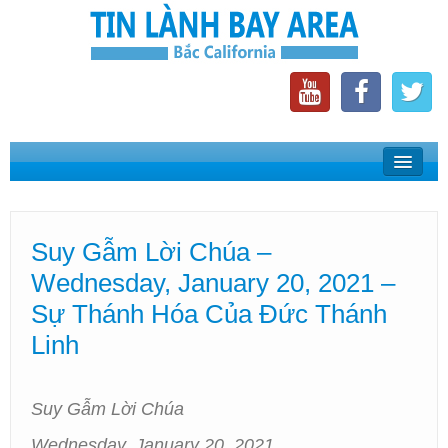
Home
Suy Gẫm Lời Chúa
Suy Gẫm Lời Chúa –
Phát Thanh Tin Lành Bay Area
Wednesday, January 20, 2021 –
Các Hội Thánh Bắc California
Sự Thánh Hóa Của Đức Thánh
Linh
Suy Gẫm Lời Chúa
Wednesday, January 20, 2021