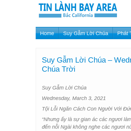
Home
Suy Gẫm Lời Chúa
Phát 
Suy Gẫm Lời Chúa – Wedn
Chúa Trời
Suy Gẫm Lời Chúa
Wednesday, March 3, 2021
Tội Lỗi Ngăn Cách Con Người Với Đứ
“Nhưng ấy là sự gian ác các ngươi làm
đến nỗi Ngài không nghe các ngươi n