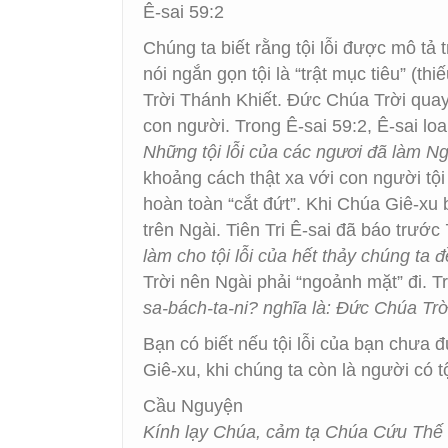
Ê-sai 59:2
Chúng ta biết rằng tội lỗi được mô tả
nói ngắn gọn tội là “trật mục tiêu” (
Trời Thánh Khiết. Đức Chúa Trời quay 
con người. Trong Ê-sai 59:2, Ê-sai lo
Những tội lỗi của các ngươi đã làm N
khoảng cách thật xa với con người tội
hoàn toàn “cắt đứt”. Khi Chúa Giê-xu bị
trên Ngài. Tiên Tri Ê-sai đã báo trướ
làm cho tội lỗi của hết thảy chúng ta 
Trời nên Ngài phải “ngoảnh mặt” đi. T
sa-bách-ta-ni? nghĩa là: Đức Chúa Trời 
Bạn có biết nếu tội lỗi của bạn chưa
Giê-xu, khi chúng ta còn là người có tộ
Cầu Nguyện
Kính lạy Chúa, cảm tạ Chúa Cứu Thế Gi