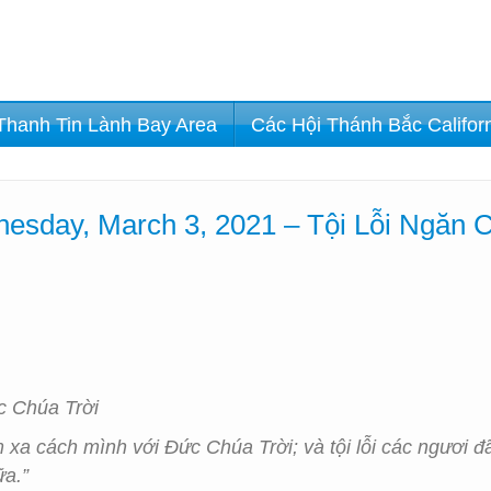
Thanh Tin Lành Bay Area
Các Hội Thánh Bắc Califor
esday, March 3, 2021 – Tội Lỗi Ngăn
c Chúa Trời
 xa cách mình với Đức Chúa Trời; và tội lỗi các ngươi đ
ữa.”