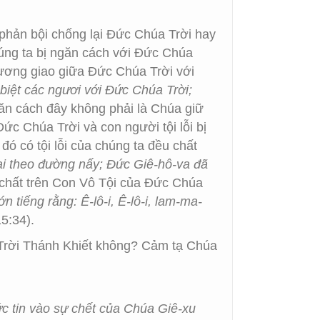
 phản bội chống lại Đức Chúa Trời hay
chúng ta bị ngăn cách với Đức Chúa
 tương giao giữa Đức Chúa Trời với
 biệt các ngươi với Ðức Chúa Trời;
n cách đây không phải là Chúa giữ
ức Chúa Trời và con người tội lỗi bị
 đó có tội lỗi của chúng ta đều chất
 ai theo đường nấy; Đức Giê-hô-va đã
ại chất trên Con Vô Tội của Đức Chúa
 tiếng rằng: Ê-lô-i, Ê-lô-i, lam-ma-
15:34).
a Trời Thánh Khiết không? Cảm tạ Chúa
ức tin vào sự chết của Chúa Giê-xu