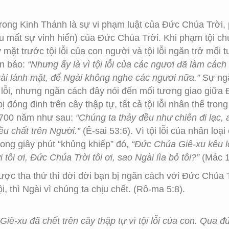
 trong Kinh Thánh là sự vi phạm luật của Đức Chúa Trời,
thiếu mất sự vinh hiển) của Đức Chúa Trời. Khi phạm tội 
mặt trước tội lỗi của con người và tội lỗi ngăn trở mối
an báo:
“Nhưng ấy là vì tội lỗi của các ngươi đã làm cách
gài lánh mặt, để Ngài không nghe các ngươi nữa.”
Sự ngă
 lỗi, nhưng ngăn cách đây nói đến mối tương giao giữa Đ
 đóng đinh trên cây thập tự, tất cả tội lỗi nhân thế trong
c 700 năm như sau:
“Chúng ta thảy đều như chiên đi lạc,
đều chất trên Người.”
(Ê-sai 53:6). Vì tội lỗi của nhân lo
rong giây phút “khủng khiếp” đó,
“Đức Chúa Giê-xu kêu lớn
tôi ơi, Đức Chúa Trời tôi ơi, sao Ngài lìa bỏ tôi?”
(Mác 
 được tha thứ thì đời đời bạn bị ngăn cách với Đức Chú
i, thì Ngài vì chúng ta chịu chết. (Rô-ma 5:8).
ê-xu đã chết trên cây thập tự vì tội lỗi của con. Qua đ