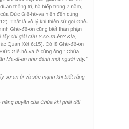
đi-an thống trị, hà hiếp trong 7 năm,
ứ của Đức Giê-hô-va hiện đến cùng
2). Thật là vô lý khi thiên sứ gọi Ghê-
Chính Ghê-đê-ôn cũng biết thân phận
ẽ lấy chi giải cứu Y-sơ-ra-ên? Kìa,
ác Quan Xét 6:15). Có lẽ Ghê-đê-ôn
ì “Đức Giê-hô-va ở cùng ông.” Chúa
dân Ma-đi-an như đánh một người vậy.”
y sự an ủi và sức mạnh khi biết rằng
o năng quyền của Chúa khi phải đối