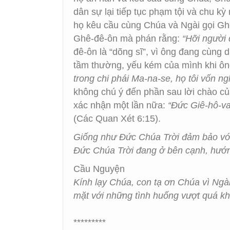
dân sự lại tiếp tục phạm tội và chu kỳ
họ kêu cầu cùng Chúa và Ngài gọi Ghê
Ghê-đê-ôn mà phán rằng:
“Hỡi người 
đê-ôn là “dõng sĩ”, vì ông đang cùng 
tầm thường, yếu kém của mình khi ông
trong chi phái Ma-na-se, họ tôi vốn ng
không chú ý đến phần sau lời chào của
xác nhận một lần nữa:
“Đức Giê-hô-va
(Các Quan Xét 6:15).
Giống như Đức Chúa Trời đảm bảo với 
Đức Chúa Trời đang ở bên cạnh, hướn
Cầu Nguyện
Kính lạy Chúa, con tạ ơn Chúa vì Ngà
mặt với những tình huống vượt quá kh
*********