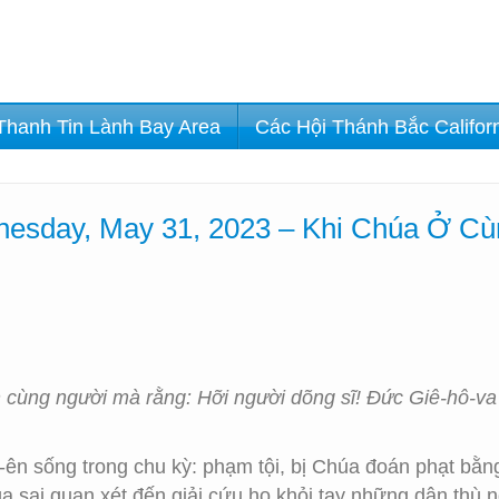
Thanh Tin Lành Bay Area
Các Hội Thánh Bắc Califor
esday, May 31, 2023 – Khi Chúa Ở Cù
 cùng người mà rằng: Hỡi người dõng sĩ! Đức Giê-hô-va
-ên sống trong chu kỳ: phạm tội, bị Chúa đoán phạt bằng
sai quan xét đến giải cứu họ khỏi tay những dân thù ng