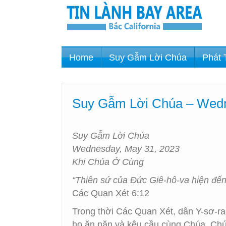
Home
Suy Gẫm Lời Chúa
Phát 
Suy Gẫm Lời Chúa – Wedn
Suy Gẫm Lời Chúa
Wednesday, May 31, 2023
Khi Chúa Ở Cùng
“Thiên sứ của Đức Giê-hô-va hiện đến
Các Quan Xét 6:12
Trong thời Các Quan Xét, dân Y-sơ-ra
họ ăn năn và kêu cầu cùng Chúa, Chúa 