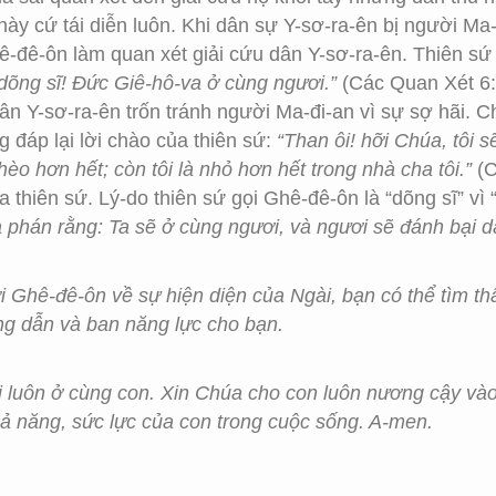
 này cứ tái diễn luôn. Khi dân sự Y-sơ-ra-ên bị người Ma-
-đê-ôn làm quan xét giải cứu dân Y-sơ-ra-ên. Thiên s
dõng sĩ! Đức Giê-hô-va ở cùng ngươi.”
(Các Quan Xét 6:1
dân Y-sơ-ra-ên trốn tránh người Ma-đi-an vì sự sợ hãi. 
 đáp lại lời chào của thiên sứ:
“Than ôi! hỡi Chúa, tôi s
hèo hơn hết; còn tôi là nhỏ hơn hết trong nhà cha tôi.”
(C
 thiên sứ. Lý-do thiên sứ gọi Ghê-đê-ôn là “dõng sĩ” v
 phán rằng: Ta sẽ ở cùng ngươi, và ngươi sẽ đánh bại 
Ghê-đê-ôn về sự hiện diện của Ngài, bạn có thể tìm thấ
g dẫn và ban năng lực cho bạn.
i luôn ở cùng con. Xin Chúa cho con luôn nương cậy và
ả năng, sức lực của con trong cuộc sống. A-men.