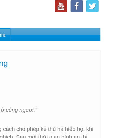
nia
ng
 ở cùng ngươi.”
 cách cho phép kẻ thù hà hiếp họ, khi
hịch. Sau một thời gian bình an thì