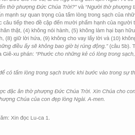
đến thờ phượng Đức Chúa Trời?”
và
“Người thờ phượng 
nhấn mạnh sự quan trọng của tấm lòng trong sạch của n
Các câu tiếp theo đề cập đến mười phẩm hạnh của người
 chân thật, (4) không nói hành, (5) không làm hại bạn hữu
, (8) giữ lời hứa, (9) không cho vay lấy lời và (10) khôn
ững điều ấy sẽ không bao giờ bị rúng động.”
(câu 5b). 
a Giê-xu phán:
“Phước cho những kẻ có lòng trong sạch,
để có tấm lòng trong sạch trước khi bước vào trong sự
ược đặc ân thờ phượng Đức Chúa Trời. Xin Chúa cho con
phượng Chúa của con đẹp lòng Ngài. A-men.
ăm: Xin đọc Lu-ca 1.