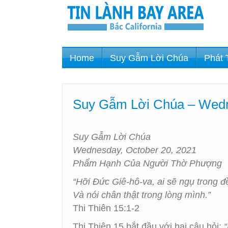
Home
Suy Gẫm Lời Chúa
Phát 
Suy Gẫm Lời Chúa – Wedn
Suy Gẫm Lời Chúa
Wednesday, October 20, 2021
Phẩm Hạnh Của Người Thờ Phượng
“Hỡi Đức Giê-hô-va, ai sẽ ngụ trong đ
Và nói chân thật trong lòng mình.”
Thi Thiên 15:1-2
Thi Thiên 15 bắt đầu với hai câu hỏi: