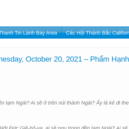
Thanh Tin Lành Bay Area
Các Hội Thánh Bắc Califor
esday, October 20, 2021 – Phẩm Hạn
ền tạm Ngài? Ai sẽ ở trên núi thánh Ngài? Ấy là kẻ đi th
“Hỡi Đức Giê-hô-va, ai sẽ ngụ trong đền tạm Ngài? Ai sẽ 