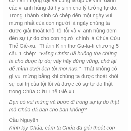
cử hành trọng đại và cũng là dịp để vinh danh
các vị anh hùng đã hy sinh cho lý tưởng tự do.
Trong Thánh Kinh có chép đến một ngày vui
mừng nhất của con người là ngày chúng ta
được giải thoát khỏi tội lỗi và vị anh hùng đem
đến sự tự do cho con người chính là Chúa Cứu
Thế Giê-xu. Thánh Kinh thơ Ga-la-ti chương 5
câu 1 chép:
“Đấng Christ đã buông tha chúng
ta cho được tự do; vậy hãy đứng vững, chớ lại
để mình dưới ách tôi mọi nữa.”
Thật không có
gì vui mừng bằng khi chúng ta được thoát khỏi
sự cai trị của tội lỗi và được có sự tự do thật
trong Chúa Cứu Thế Giê-xu.
Bạn có vui mừng và bước đi trong sự tự do thật
mà Chúa đã ban cho bạn không?
Cầu Nguyện
Kính lạy Chúa, cảm tạ Chúa đã giải thoát con