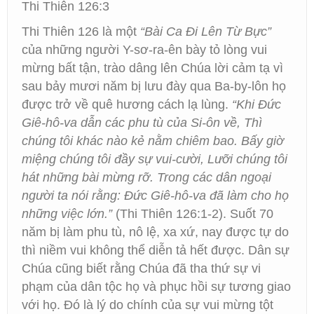
Thi Thiên 126:3
Thi Thiên 126 là một
“Bài Ca Đi Lên Từ Bực”
của những người Y-sơ-ra-ên bày tỏ lòng vui
mừng bất tận, trào dâng lên Chúa lời cảm tạ vì
sau bảy mươi năm bị lưu đày qua Ba-by-lôn họ
được trở về quê hương cách lạ lùng.
“Khi Đức
Giê-hô-va dẫn các phu tù của Si-ôn về, Thì
chúng tôi khác nào kẻ nằm chiêm bao. Bấy giờ
miệng chúng tôi đầy sự vui-cười, Lưỡi chúng tôi
hát những bài mừng rỡ. Trong các dân ngoại
người ta nói rằng: Đức Giê-hô-va đã làm cho họ
những việc lớn.”
(Thi Thiên 126:1-2). Suốt 70
năm bị làm phu tù, nô lệ, xa xứ, nay được tự do
thì niềm vui không thể diễn tả hết được. Dân sự
Chúa cũng biết rằng Chúa đã tha thứ sự vi
phạm của dân tộc họ và phục hồi sự tương giao
với họ. Đó là lý do chính của sự vui mừng tột