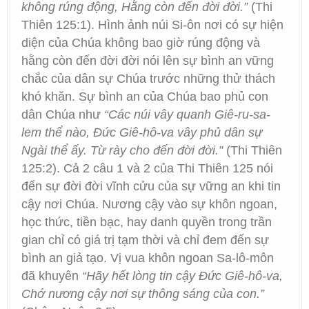
không rúng động, Hằng còn đến đời đời.”
(Thi
Thiên 125:1). Hình ảnh núi Si-ôn nơi có sự hiện
diện của Chúa không bao giờ rúng động và
hằng còn đến đời đời nói lên sự bình an vững
chắc của dân sự Chúa trước những thử thách
khó khăn. Sự bình an của Chúa bao phủ con
dân Chúa như
“Các núi vây quanh Giê-ru-sa-
lem thể nào, Đức Giê-hô-va vây phủ dân sự
Ngài thể ấy. Từ rày cho đến đời đời.”
(Thi Thiên
125:2). Cả 2 câu 1 và 2 của Thi Thiên 125 nói
đến sự đời đời vĩnh cửu của sự vững an khi tin
cậy nơi Chúa. Nương cậy vào sự khôn ngoan,
học thức, tiền bạc, hay danh quyền trong trần
gian chỉ có giá trị tạm thời và chỉ đem đến sự
bình an giả tạo. Vị vua khôn ngoan Sa-lô-môn
đã khuyên
“Hãy hết lòng tin cậy Đức Giê-hô-va,
Chớ nương cậy nơi sự thông sáng của con.”