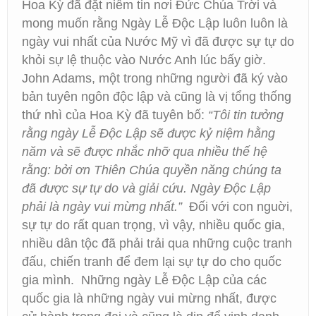
Hoa Kỳ đã đặt niềm tin nơi Đức Chúa Trời và
mong muốn rằng Ngày Lễ Ðộc Lập luôn luôn là
ngày vui nhất của Nước Mỹ vì đã được sự tự do
khỏi sự lệ thuộc vào Nước Anh lúc bấy giờ.
John Adams, một trong những người đã ký vào
bản tuyên ngôn độc lập và cũng là vị tổng thống
thứ nhì của Hoa Kỳ đã tuyên bố:
“Tôi tin tưởng
rằng ngày Lễ Ðộc Lập sẽ được kỷ niệm hằng
năm và sẽ được nhắc nhỡ qua nhiều thế hệ
rằng: bởi ơn Thiên Chúa quyền năng chúng ta
đã được sự tự do và giải cứu. Ngày Ðộc Lập
phải là ngày vui mừng nhất.”
Ðối với con nguời,
sự tự do rất quan trọng, vì vậy, nhiều quốc gia,
nhiều dân tộc đã phải trải qua những cuộc tranh
đấu, chiến tranh để đem lại sự tự do cho quốc
gia mình. Những ngày Lễ Ðộc Lập của các
quốc gia là những ngày vui mừng nhất, được