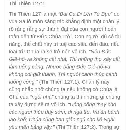
Thi Thiên 127:1
Thi Thiên 127 là một
“Bài Ca Đi Lên Từ Bực”
do
vua Sa-lô-môn sáng tác khẳng định một chân lý
rõ ràng rằng sự thành đạt của con người hoàn
toàn đến từ Đức Chúa Trời. Con người dù có tài
năng, thể chất hay trí tuệ cao siêu đến đâu, nếu
loại trừ Chúa ra sẽ trở nên vô ích.
“Nếu Đức
Giê-hô-va không cất nhà, Thì những thợ xây cất
làm uổng công. Nhược bằng Đức Giê-hô-va
không coi-giữ thành, Thì người canh thức canh
luống công.”
(Thi Thiên 127:1). Chân lý này
cũng nhắc nhỡ chúng ta nếu không có Chúa là
Chủ của
“ngôi nhà”
chúng ta thì những gì chúng
ta xây dựng sẽ ra vô ích.
“Uổng công thay cho
các ngươi thức dậy sớm, đi ngủ trễ, Và ăn bánh
lao khổ; Chúa cũng ban giấc ngủ cho kẻ Ngài
yêu mến bằng vậy.”
(Thi Thiên 127:2). Trong sự