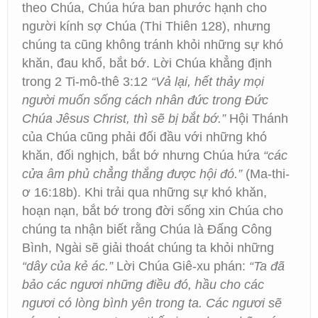
theo Chúa, Chúa hứa ban phước hạnh cho
người kính sợ Chúa (Thi Thiên 128), nhưng
chúng ta cũng không tránh khỏi những sự khó
khăn, đau khổ, bắt bớ. Lời Chúa khẳng định
trong 2 Ti-mô-thê 3:12
“Vả lại, hết thảy mọi
người muốn sống cách nhân đức trong Đức
Chúa Jêsus Christ, thì sẽ bị bắt bớ.”
Hội Thánh
của Chúa cũng phải đối đầu với những khó
khăn, đối nghịch, bắt bớ nhưng Chúa hứa
“các
cửa âm phủ chẳng thắng được hội đó.”
(Ma-thi-
ơ 16:18b). Khi trải qua những sự khó khăn,
hoạn nạn, bắt bớ trong đời sống xin Chúa cho
chúng ta nhận biết rằng Chúa là Đấng Công
Bình, Ngài sẽ giải thoát chúng ta khỏi những
“dây của kẻ ác.”
Lời Chúa Giê-xu phán:
“Ta đã
bảo các ngươi những điều đó, hầu cho các
ngươi có lòng bình yên trong ta. Các ngươi sẽ