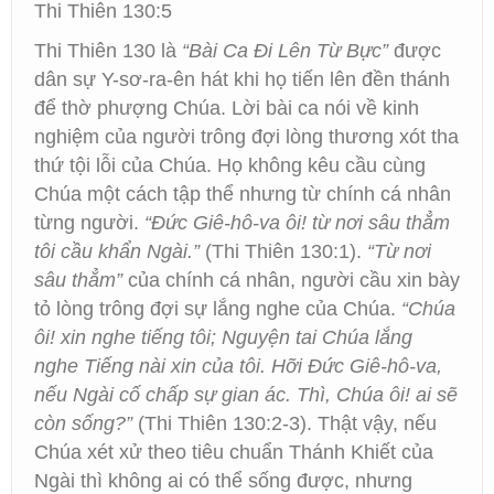
Thi Thiên 130:5
Thi Thiên 130 là
“Bài Ca Đi Lên Từ Bực”
được
dân sự Y-sơ-ra-ên hát khi họ tiến lên đền thánh
để thờ phượng Chúa. Lời bài ca nói về kinh
nghiệm của người trông đợi lòng thương xót tha
thứ tội lỗi của Chúa. Họ không kêu cầu cùng
Chúa một cách tập thể nhưng từ chính cá nhân
từng người.
“Đức Giê-hô-va ôi! từ nơi sâu thẳm
tôi cầu khẩn Ngài.”
(Thi Thiên 130:1).
“Từ nơi
sâu thẳm”
của chính cá nhân, người cầu xin bày
tỏ lòng trông đợi sự lắng nghe của Chúa.
“Chúa
ôi! xin nghe tiếng tôi; Nguyện tai Chúa lắng
nghe Tiếng nài xin của tôi. Hỡi Đức Giê-hô-va,
nếu Ngài cố chấp sự gian ác. Thì, Chúa ôi! ai sẽ
còn sống?”
(Thi Thiên 130:2-3). Thật vậy, nếu
Chúa xét xử theo tiêu chuẩn Thánh Khiết của
Ngài thì không ai có thể sống được, nhưng