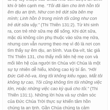
khi ở bên cạnh mẹ.
“Tôi đã làm cho linh hồn tôi
êm dịu an tịnh, Như con trẻ dứt sữa bên mẹ
mình; Linh hồn ở trong mình tôi cũng như con
trẻ dứt sữa vậy.”
(Thi Thiên 131:2). Từ khi sinh
ra, con trẻ nhờ sữa mẹ để sống. Khi dứt sữa,
mặc dù không còn phụ thuộc vào sữa mẹ nữa,
nhưng con vẫn nương theo mẹ vì đó là nơi con
tìm thấy sự êm dịu, an bình. Vua Đa-vít, tác giả
Thi Thiên 131, cho thấy mối liên hệ mẹ con và
mối liên hệ của người tin Chúa với Chúa là một
sự tự nhiên dễ hiểu, không cao kỳ bí ẩn.
“Hỡi
Đức Giê-hô-va, lòng tôi không kiêu ngạo, Mắt tôi
không tự cao, Tôi cũng không tìm tòi những việc
lớn, Hoặc những việc cao kỳ quá cho tôi.”
(Thi
Thiên 131:1). Những lời hứa và sự chăm sóc
của Đức Chúa Trời thực sự khiến tâm hồn
chúng ta an tịnh. Gần Chúa chúng ta cảm