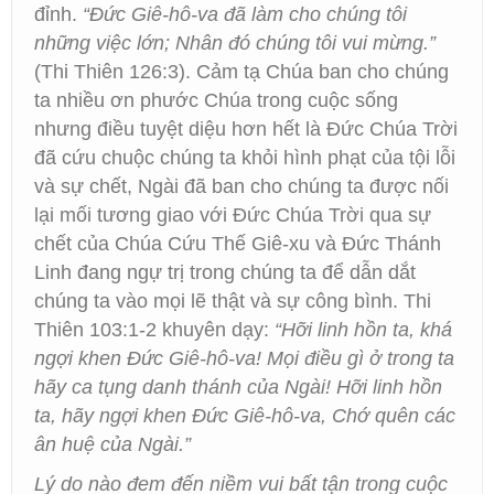
đỉnh.
“Đức Giê-hô-va đã làm cho chúng tôi
những việc lớn; Nhân đó chúng tôi vui mừng.”
(Thi Thiên 126:3). Cảm tạ Chúa ban cho chúng
ta nhiều ơn phước Chúa trong cuộc sống
nhưng điều tuyệt diệu hơn hết là Đức Chúa Trời
đã cứu chuộc chúng ta khỏi hình phạt của tội lỗi
và sự chết, Ngài đã ban cho chúng ta được nối
lại mối tương giao với Đức Chúa Trời qua sự
chết của Chúa Cứu Thế Giê-xu và Đức Thánh
Linh đang ngự trị trong chúng ta để dẫn dắt
chúng ta vào mọi lẽ thật và sự công bình. Thi
Thiên 103:1-2 khuyên dạy:
“
Hỡi linh hồn ta, khá
ngợi khen Đức Giê-hô-va! Mọi điều gì ở trong ta
hãy ca tụng danh thánh của Ngài! Hỡi linh hồn
ta, hãy ngợi khen Đức Giê-hô-va, Chớ quên các
ân huệ của Ngài.”
Lý do nào đem đến niềm vui bất tận trong cuộc