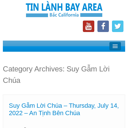
Home
Suy Gẫm Lời Chúa
Category Archives:
Suy Gẫm Lời
Phát Thanh Tin Lành Bay Area
Chúa
Các Hội Thánh Bắc California
Suy Gẫm Lời Chúa – Thursday, July 14,
2022 – An Tịnh Bên Chúa