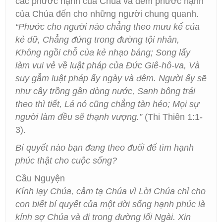
các phước hạnh của Chúa và đem phước hạnh
của Chúa đến cho những người chung quanh.
“Phước cho người nào chẳng theo mưu kế của
kẻ dữ, Chẳng đứng trong đường tội nhân,
Không ngồi chỗ của kẻ nhạo báng; Song lấy
làm vui vẻ về luật pháp của Đức Giê-hô-va, Và
suy gẫm luật pháp ấy ngày và đêm. Người ấy sẽ
như cây trồng gần dòng nước, Sanh bông trái
theo thì tiết, Lá nó cũng chẳng tàn héo; Mọi sự
người làm đều sẽ thạnh vượng.”
(Thi Thiên 1:1-
3).
Bí quyết nào bạn đang theo đuổi để tìm hạnh
phúc thật cho cuộc sống?
Cầu Nguyện
Kính lạy Chúa, cảm tạ Chúa vì Lời Chúa chỉ cho
con biết bí quyết của một đời sống hạnh phúc là
kính sợ Chúa và đi trong đường lối Ngài. Xin