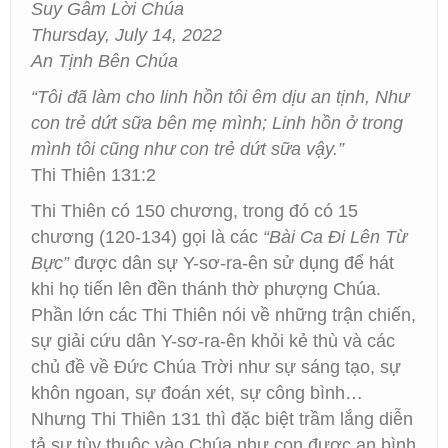
Suy Gẫm Lời Chúa
Thursday, July 14, 2022
An Tịnh Bên Chúa
“Tôi đã làm cho linh hồn tôi êm dịu an tịnh, Như
con trẻ dứt sữa bên mẹ mình; Linh hồn ở trong
mình tôi cũng như con trẻ dứt sữa vậy.”
Thi Thiên 131:2
Thi Thiên có 150 chương, trong đó có 15
chương (120-134) gọi là các
“Bài Ca Đi Lên Từ
Bực”
được dân sự Y-sơ-ra-ên sử dụng để hát
khi họ tiến lên đền thánh thờ phượng Chúa.
Phần lớn các Thi Thiên nói về những trận chiến,
sự giải cứu dân Y-sơ-ra-ên khỏi kẻ thù và các
chủ đề về Đức Chúa Trời như sự sáng tạo, sự
khôn ngoan, sự đoán xét, sự công bình…
Nhưng Thi Thiên 131 thì đặc biệt trầm lắng diễn
tả sự tùy thuộc vào Chúa như con được an bình