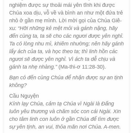
nghiệm được sự thoải mái yên tĩnh khi được
Chúa xoa dịu, vỗ về và bình an như một đứa trẻ
nhỏ ở gần mẹ mình. Lời mời gọi của Chúa Giê-
xu:
“Hỡi những kẻ mệt mỏi và gánh nặng, hãy
đến cùng ta, ta sẽ cho các ngươi được yên nghỉ.
Ta có lòng nhu mì, khiêm nhường; nên hãy gánh
lấy ách của ta, và học theo ta; thì linh hồn các
ngươi sẽ được yên nghỉ. Vì ách ta dễ chịu và
gánh ta nhẹ nhàng.”
(Ma-thi-ơ 11:28-30).
Bạn có đến cùng Chúa để nhận được sự an tịnh
không?
Cầu Nguyện
Kính lạy Chúa, cảm tạ Chúa vì Ngài là Đấng
luôn yêu thương và chăm sóc con cái Ngài. Xin
cho tâm linh con luôn ở gần Chúa để tìm được
sự yên tịnh, an vui, thỏa mãn nơi Chúa. A-men.