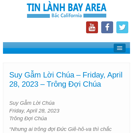
Home
Suy Gẫm Lời Chúa
Suy Gẫm Lời Chúa – Friday, April
Phát Thanh Tin Lành Bay Area
28, 2023 – Trông Đợi Chúa
Các Hội Thánh Bắc California
Suy Gẫm Lời Chúa
Friday, April 28, 2023
Trông Đợi Chúa
“Nhưng ai trông đợi Đức Giê-hô-va thì chắc