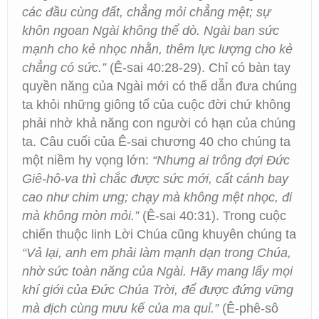
các đầu cùng đất, chẳng mỏi chẳng mệt; sự
khôn ngoan Ngài không thể dò. Ngài ban sức
mạnh cho kẻ nhọc nhằn, thêm lực lượng cho kẻ
chẳng có sức.”
(Ê-sai 40:28-29). Chỉ có bàn tay
quyền năng của Ngài mới có thể dẫn đưa chúng
ta khỏi những giông tố của cuộc đời chứ không
phải nhờ khả năng con người có hạn của chúng
ta. Câu cuối của Ê-sai chương 40 cho chúng ta
một niềm hy vọng lớn:
“Nhưng ai trông đợi Đức
Giê-hô-va thì chắc được sức mới, cất cánh bay
cao như chim ưng; chạy mà không mệt nhọc, đi
mà không mòn mỏi.”
(Ê-sai 40:31). Trong cuộc
chiến thuộc linh Lời Chúa cũng khuyên chúng ta
“Vả lại, anh em phải làm mạnh dạn trong Chúa,
nhờ sức toàn năng của Ngài. Hãy mang lấy mọi
khí giới của Đức Chúa Trời, để được đứng vững
mà địch cùng mưu kế của ma quỉ.”
(Ê-phê-sô