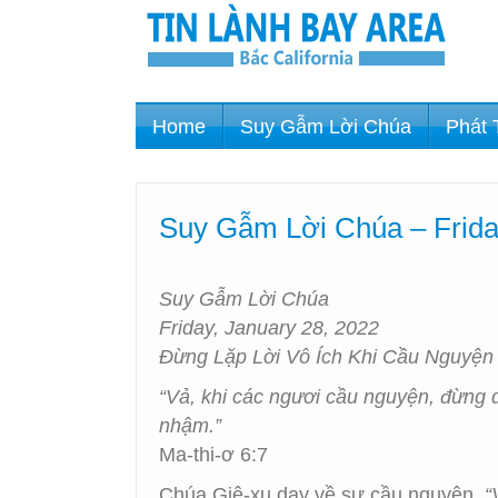
Home
Suy Gẫm Lời Chúa
Phát 
Suy Gẫm Lời Chúa – Frida
Suy Gẫm Lời Chúa
Friday, January 28, 2022
Đừng Lặp Lời Vô Ích Khi Cầu Nguyện
“Vả, khi các ngươi cầu nguyện, đừng d
nhậm.”
Ma-thi-ơ 6:7
Chúa Giê-xu dạy về sự cầu nguyện,
“