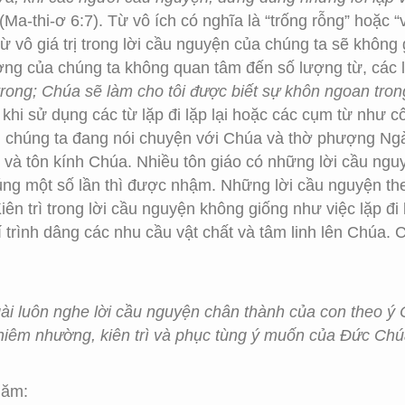
(Ma-thi-ơ 6:7). Từ vô ích có nghĩa là “trống rỗng” hoặc
từ vô giá trị trong lời cầu nguyện của chúng ta sẽ không
ng của chúng ta không quan tâm đến số lượng từ, các l
rong; Chúa sẽ làm cho tôi được biết sự khôn ngoan trong 
khi sử dụng các từ lặp đi lặp lại hoặc các cụm từ như c
 chúng ta đang nói chuyện với Chúa và thờ phượng Ngà
à tôn kính Chúa. Nhiều tôn giáo có những lời cầu nguy
 đúng một số lần thì được nhậm. Những lời cầu nguyện t
n trì trong lời cầu nguyện không giống như việc lặp đi 
hí trình dâng các nhu cầu vật chất và tâm linh lên Chúa
ài luôn nghe lời cầu nguyện chân thành của con theo ý 
 khiêm nhường, kiên trì và phục tùng ý muốn của Đức Ch
Năm: