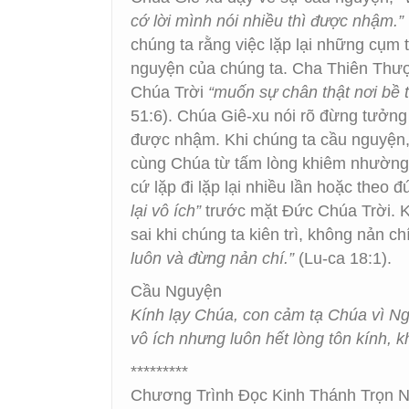
cớ lời mình nói nhiều thì được nhậm.”
chúng ta rằng việc lặp lại những cụm 
nguyện của chúng ta. Cha Thiên Thượ
Chúa Trời
“muốn sự chân thật nơi bề t
51:6). Chúa Giê-xu nói rõ đừng tưởng 
được nhậm. Khi chúng ta cầu nguyện,
cùng Chúa từ tấm lòng khiêm nhường v
cứ lặp đi lặp lại nhiều lần hoặc theo
lại vô ích”
trước mặt Đức Chúa Trời. Kiê
sai khi chúng ta kiên trì, không nản c
luôn và đừng nản chí.”
(Lu-ca 18:1).
Cầu Nguyện
Kính lạy Chúa, con cảm tạ Chúa vì Ng
vô ích nhưng luôn hết lòng tôn kính,
*********
Chương Trình Đọc Kinh Thánh Trọn 