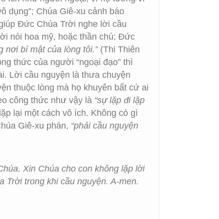
 “vô dụng”; Chúa Giê-xu cảnh báo
 giúp Đức Chúa Trời nghe lời cầu
ời nói hoa mỹ, hoặc thần chú; Đức
nơi bí mật của lòng tôi.”
(Thi Thiên
ông thức của người “ngoại đạo” thì
i. Lời cầu nguyện là thưa chuyện
ện thuộc lòng mà họ khuyên bất cứ ai
heo công thức như vậy là
“sự lặp đi lặp
lặp lại một cách vô ích. Không có gì
. Chúa Giê-xu phán,
“phải cầu nguyện
Chúa. Xin Chúa cho con không lặp lời
úa Trời trong khi cầu nguyện. A-men.