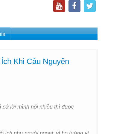
nia
 Ích Khi Cầu Nguyện
 cớ lời mình nói nhiều thì được
ô ích như người ngoại; vì họ tưởng vì