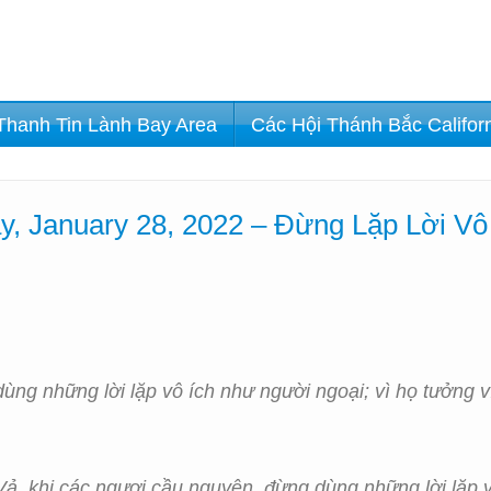
Thanh Tin Lành Bay Area
Các Hội Thánh Bắc Califor
y, January 28, 2022 – Đừng Lặp Lời Vô
ùng những lời lặp vô ích như người ngoại; vì họ tưởng vì
Vả, khi các ngươi cầu nguyện, đừng dùng những lời lặp v