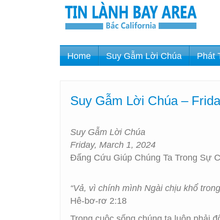
Home
Suy Gẫm Lời Chúa
Phát 
Suy Gẫm Lời Chúa – Frid
Suy Gẫm Lời Chúa
Friday, March 1, 2024
Đấng Cứu Giúp Chúng Ta Trong Sự 
“Vả, vì chính mình Ngài chịu khổ tron
Hê-bơ-rơ 2:18
Trong cuộc sống chúng ta luôn phải đ