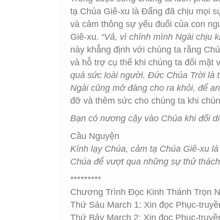
tạ Chúa Giê-xu là Đấng đã chịu mọi sự
và cảm thông sự yếu đuối của con ng
Giê-xu.
“Vả, vì chính mình Ngài chịu 
này khẳng định với chúng ta rằng Ch
và hỗ trợ cụ thể khi chúng ta đối mặt
quá sức loài người. Đức Chúa Trời là
Ngài cũng mở đàng cho ra khỏi, để an
đỡ và thêm sức cho chúng ta khi chúng
Bạn có nương cậy vào Chúa khi đối d
Cầu Nguyện
Kính lạy Chúa, cảm tạ Chúa Giê-xu là
Chúa để vượt qua những sự thử thác
*********
Chương Trình Đọc Kinh Thánh Trọn 
Thứ Sáu March 1: Xin đọc Phục-truyề
Thứ Bảy March 2: Xin đọc Phục-truyề