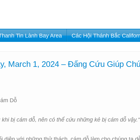
Thanh Tin Lành Bay Area
Các Hội Thánh Bắc Califor
ay, March 1, 2024 – Đấng Cứu Giúp Ch
Cám Dỗ
g khi bị cám dỗ, nên có thể cứu những kẻ bị cám dỗ vậy.”
ối diện với những thử thách, cám dỗ làm cho chúng ta 