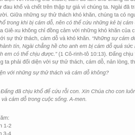
 đau khổ và chết trên thập tự giá vì chúng ta. Ngài đã t
ười. Giữa những sự thử thách khó khăn, chúng ta có n
khổ trong khi bị cám dỗ, nên có thể cứu những kẻ bị cám 
úa Giê-xu không chỉ đồng cảm với những khó khăn của 
 với sự thử thách, cám dỗ và khó khăn.
“Những sự cám dỗ
 thành tín, Ngài chẳng hề cho anh em bị cám dỗ quá sức
h em có thể chịu được.”
(1 Cô-rinh-tô 10:13). Đấng chịu
 ta phải đối diện với sự thử thách, cám dỗ, nản lòng, th
iện với những sự thử thách và cám dỗ không?
 Đấng đã chịu khổ để cứu rỗi con. Xin Chúa cho con lu
h và cám dỗ trong cuộc sống. A-men.
Năm:
n 1-2
n 3-4