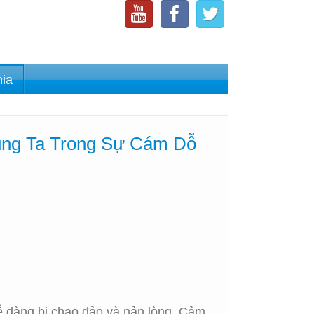
nia
úng Ta Trong Sự Cám Dỗ
dễ dàng bị chao đảo và nản lòng. Cảm