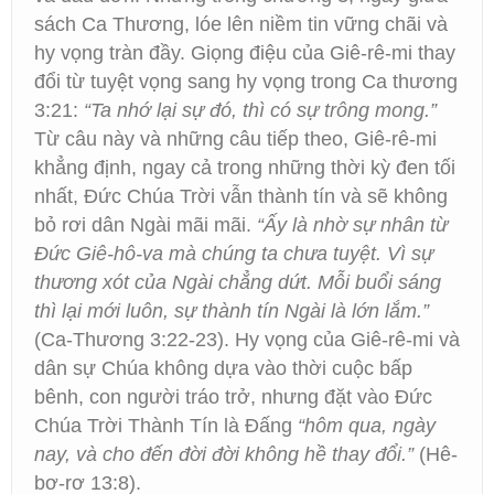
sách Ca Thương, lóe lên niềm tin vững chãi và
hy vọng tràn đầy. Giọng điệu của Giê-rê-mi thay
đổi từ tuyệt vọng sang hy vọng trong Ca thương
3:21:
“Ta nhớ lại sự đó, thì có sự trông mong.”
Từ câu này và những câu tiếp theo, Giê-rê-mi
khẳng định, ngay cả trong những thời kỳ đen tối
nhất, Đức Chúa Trời vẫn thành tín và sẽ không
bỏ rơi dân Ngài mãi mãi.
“Ấy là nhờ sự nhân từ
Đức Giê-hô-va mà chúng ta chưa tuyệt. Vì sự
thương xót của Ngài chẳng dứt. Mỗi buổi sáng
thì lại mới luôn, sự thành tín Ngài là lớn lắm.”
(Ca-Thương 3:22-23). Hy vọng của Giê-rê-mi và
dân sự Chúa không dựa vào thời cuộc bấp
bênh, con người tráo trở, nhưng đặt vào Đức
Chúa Trời Thành Tín là Đấng
“hôm qua, ngày
nay, và cho đến đời đời không hề thay đổi.”
(Hê-
bơ-rơ 13:8).