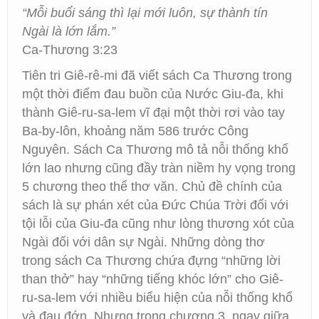
“Mỗi buổi sáng thì lại mới luôn, sự thành tín
Ngài là lớn lắm.”
Ca-Thương 3:23
Tiên tri Giê-rê-mi đã viết sách Ca Thương trong
một thời điểm đau buồn của Nước Giu-đa, khi
thành Giê-ru-sa-lem vĩ đại một thời rơi vào tay
Ba-by-lôn, khoảng năm 586 trước Công
Nguyên. Sách Ca Thương mô tả nỗi thống khổ
lớn lao nhưng cũng đầy tràn niềm hy vọng trong
5 chương theo thể thơ văn. Chủ đề chính của
sách là sự phán xét của Đức Chúa Trời đối với
tội lỗi của Giu-đa cũng như lòng thương xót của
Ngài đối với dân sự Ngài. Những dòng thơ
trong sách Ca Thương chứa đựng “những lời
than thở” hay “những tiếng khóc lớn” cho Giê-
ru-sa-lem với nhiều biểu hiện của nỗi thống khổ
và đau đớn. Nhưng trong chương 3, ngay giữa