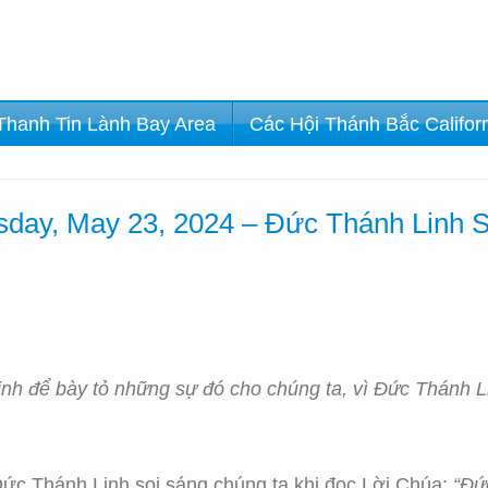
Thanh Tin Lành Bay Area
Các Hội Thánh Bắc Califor
day, May 23, 2024 – Đức Thánh Linh 
h để bày tỏ những sự đó cho chúng ta, vì Đức Thánh Li
Đức Thánh Linh soi sáng chúng ta khi đọc Lời Chúa:
“Đứ