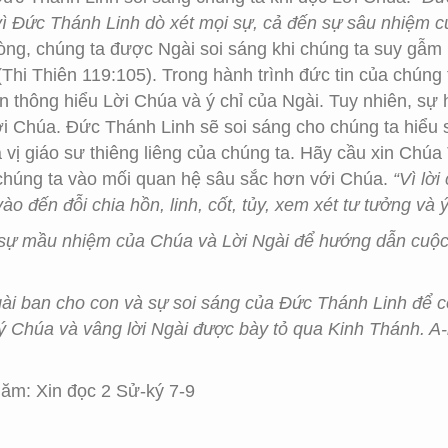
vì Đức Thánh Linh dò xét mọi sự, cả đến sự sâu nhiệm 
òng, chúng ta được Ngài soi sáng khi chúng ta suy gẫm
Thi Thiên 119:105). Trong hành trình đức tin của chúng 
hông hiểu Lời Chúa và ý chỉ của Ngài. Tuy nhiên, sự hi
ời Chúa. Đức Thánh Linh sẽ soi sáng cho chúng ta hiểu
vị giáo sư thiêng liêng của chúng ta. Hãy cầu xin Chúa
 chúng ta vào mối quan hệ sâu sắc hơn với Chúa.
“Vì lời
o đến đỗi chia hồn, linh, cốt, tủy, xem xét tư tưởng và ý
 sự mầu nhiệm của Chúa và Lời Ngài để hướng dẫn cuộ
gài ban cho con và sự soi sáng của Đức Thánh Linh để
ý Chúa và vâng lời Ngài được bày tỏ qua Kinh Thánh. A
ăm: Xin đọc 2 Sử-ký 7-9