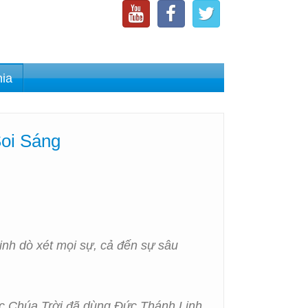
nia
Soi Sáng
nh dò xét mọi sự, cả đến sự sâu
c Chúa Trời đã dùng Đức Thánh Linh