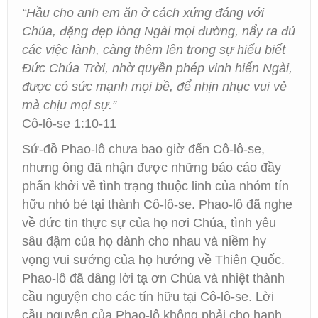
“Hầu cho anh em ăn ở cách xứng đáng với
Chúa, đặng đẹp lòng Ngài mọi đường, nẩy ra đủ
các việc lành, càng thêm lên trong sự hiểu biết
Đức Chúa Trời, nhờ quyền phép vinh hiển Ngài,
được có sức mạnh mọi bề, để nhịn nhục vui vẻ
mà chịu mọi sự.”
Cô-lô-se 1:10-11
Sứ-đồ Phao-lô chưa bao giờ đến Cô-lô-se,
nhưng ông đã nhận được những báo cáo đầy
phấn khởi về tình trạng thuộc linh của nhóm tín
hữu nhỏ bé tại thành Cô-lô-se. Phao-lô đã nghe
về đức tin thực sự của họ nơi Chúa, tình yêu
sâu đậm của họ dành cho nhau và niềm hy
vọng vui sướng của họ hướng về Thiên Quốc.
Phao-lô đã dâng lời tạ ơn Chúa và nhiệt thành
cầu nguyện cho các tín hữu tại Cô-lô-se. Lời
cầu nguyện của Phao-lô không phải cho hạnh