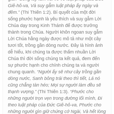
Giê-hô-va, Và suy gẫm luật pháp ấy ngày và
đêm.”
(Thi Thiên 1:2). Bí quyết của một đời
sống phước hạnh là yêu thích và suy gẫm Lời
Chúa dạy trong Kinh Thánh để được trưởng
thành trong Chúa. Người khôn ngoan suy gẫm
Lời Chúa hằng ngày được mô tả như một cây
tươi tốt, trồng gần dòng nước
.
Đây là hình ảnh
dễ hiểu, khi chúng ta được thấm nhuần Lời
Chúa thì đời sống chúng ta kết quả, đem đến
sự phước hạnh cho chính chúng ta và người
chung quanh.
“Người ấy sẽ như cây trồng gần
dòng nước, Sanh bông trái theo thì tiết, Lá nó
cũng chẳng tàn héo; Mọi sự người làm đều sẽ
thạnh vượng.”
(Thi Thiên 1:3).
“Phước cho
những người trọn vẹn trong đường lối mình, Đi
theo luật pháp của Đức Giê-hô-va, Phước cho
những người gìn giữ chứng cớ Ngài, Và hết lòng