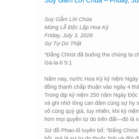
Suy Gẫm Lời Chúa – Friday, Ju
Suy Gẫm Lời Chúa
Mừng Lễ Độc Lập Hoa Kỳ
Friday, July 3, 2026
Sự Tự Do Thật
“Đấng Christ đã buông tha chúng ta c
Ga-la-ti 5:1
Năm nay, nước Hoa Kỳ kỷ niệm Ngày Đ
đồng thanh chấp thuận vào ngày 4 thá
Trong dịp kỷ niệm 250 năm Ngày Độc 
và ghi nhớ lòng can đảm cùng sự hy s
vô cùng quý giá, tuy nhiên, khi kỷ ni
hơn mọi quyền tự do trên đất—đó là s
Sứ đồ Phao-lô tuyên bố: “Đấng Christ 
hội, mà là sự tự do thuộc linh và đời 