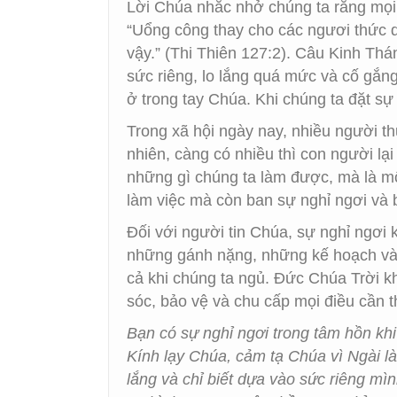
Lời Chúa nhắc nhở chúng ta rằng mọi
“Uổng công thay cho các ngươi thức d
vậy.” (Thi Thiên 127:2). Câu Kinh Th
sức riêng, lo lắng quá mức và cố gắng
ở trong tay Chúa. Khi chúng ta đặt sự 
Trong xã hội ngày nay, nhiều người t
nhiên, càng có nhiều thì con người lạ
những gì chúng ta làm được, mà là mố
làm việc mà còn ban sự nghỉ ngơi và 
Đối với người tin Chúa, sự nghỉ ngơi 
những gánh nặng, những kế hoạch và 
cả khi chúng ta ngủ. Đức Chúa Trời kh
sóc, bảo vệ và chu cấp mọi điều cần th
Bạn có sự nghỉ ngơi trong tâm hồn khi
Kính lạy Chúa, cảm tạ Chúa vì Ngài l
lắng và chỉ biết dựa vào sức riêng mìn