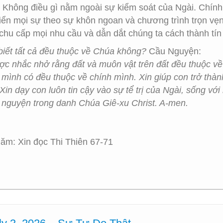
ự. Không điều gì nằm ngoài sự kiểm soát của Ngài. Chín
iển mọi sự theo sự khôn ngoan và chương trình trọn vẹn
 chu cấp mọi nhu cầu và dẫn dắt chúng ta cách thành tí
biết tất cả đều thuộc về Chúa không?
Cầu Nguyện:
c nhắc nhở rằng đất và muôn vật trên đất đều thuộc về N
mình có đều thuộc về chính mình. Xin giúp con trở thàn
in dạy con luôn tin cậy vào sự tể trị của Ngài, sống với
nguyện trong danh Chúa Giê-xu Christ. A-men.
ăm: Xin đọc Thi Thiên 67-71