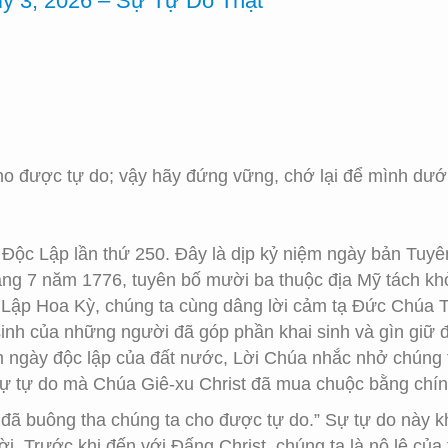
ly 3, 2026 – Sự Tự Do Thật
ho được tự do; vậy hãy đứng vững, chớ lại để mình dưới
ộc Lập lần thứ 250. Đây là dịp kỷ niệm ngày bản Tuyê
ng 7 năm 1776, tuyên bố mười ba thuộc địa Mỹ tách khỏ
Lập Hoa Kỳ, chúng ta cùng dâng lời cảm tạ Đức Chúa 
inh của những người đã góp phần khai sinh và gìn giữ 
ệm ngày độc lập của đất nước, Lời Chúa nhắc nhở chúng 
ự tự do mà Chúa Giê-xu Christ đã mua chuộc bằng chính
đã buông tha chúng ta cho được tự do.” Sự tự do này khô
đời. Trước khi đến với Đấng Christ, chúng ta là nô lệ của