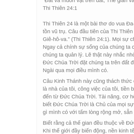
“Đất và muôn vật trên đất, Thế gian v
Thi Thiên 24:1
Thi Thiên 24 là một bài thơ do vua Đ
tồn vũ trụ. Câu đầu tiên của Thi Thiê
Giê-hô-va.” (Thi Thiên 24:1). Mọi sự 
Ngay cả chính sự sống của chúng ta 
chúng ta quản lý. Lẽ thật này nhắc nh
Đức Chúa Trời đặt chúng ta trên đất 
Ngài qua mọi điều mình có.
Câu Kinh Thánh này cũng thách thức c
là nhà của tôi, công việc của tôi, ti
đến từ Đức Chúa Trời. Tài năng, cơ h
biết Đức Chúa Trời là Chủ của mọi sự,
gì mình có với tấm lòng rộng mở, sẵn
Biết rằng cả thế gian đều thuộc về Đ
Khi thế giới đầy biến động, nền kinh t