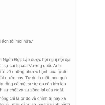
 ách tôi mọi nữa.”
n Ngôn Độc Lập được hội nghị nội địa
i sự cai trị của Vương quốc Anh.
Trời về những phước hạnh của tự do
đất nước này. Tự do là một món quà
ta rằng có một sự tự do còn lớn lao
 sự chết và sự sống lại của Ngài.
ng chỉ là tự do về chính trị hay xã
 tội lỗi, mặc cảm, sợ hãi và gánh nặng