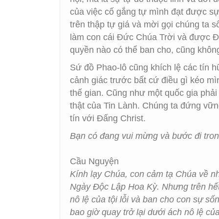
của việc cố gắng tự mình đạt được s
trên thập tự giá và mời gọi chúng ta 
làm con cái Đức Chúa Trời và được Đ
quyền nào có thể ban cho, cũng không
Sứ đồ Phao-lô cũng khích lệ các tín 
cảnh giác trước bất cứ điều gì kéo mì
thế gian. Cũng như một quốc gia phải
thật của Tin Lành. Chúng ta đứng vữn
tín với Đấng Christ.
Bạn có đang vui mừng và bước đi tro
Cầu Nguyện
Kính lạy Chúa, con cảm tạ Chúa về n
Ngày Độc Lập Hoa Kỳ. Nhưng trên hết,
nô lệ của tội lỗi và ban cho con sự s
bao giờ quay trở lại dưới ách nô lệ c