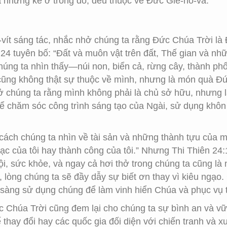
à những kẻ ở trong đó, đều thuộc về Đức Giê-hô-va.”
a-vít sáng tác, nhắc nhở chúng ta rằng Đức Chúa Trời là
n 24 tuyên bố: “Đất và muôn vật trên đất, Thế gian và n
chúng ta nhìn thấy—núi non, biển cả, rừng cây, thành p
cũng không thật sự thuộc về mình, nhưng là món quà Đứ
ở chúng ta rằng mình không phải là chủ sở hữu, nhưng l
để chăm sóc công trình sáng tạo của Ngài, sử dụng khôn
ách chúng ta nhìn về tài sản và những thành tựu của mì
ền bạc của tôi hay thành công của tôi.” Nhưng Thi Thiên 
ội, sức khỏe, và ngay cả hơi thở trong chúng ta cũng l
 lòng chúng ta sẽ đầy dẫy sự biết ơn thay vì kiêu ngạo
 sàng sử dụng chúng để làm vinh hiển Chúa và phục vụ 
ức Chúa Trời cũng đem lại cho chúng ta sự bình an và vữ
ế thay đổi hay các quốc gia đối diện với chiến tranh và x