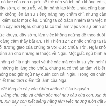
 nỗ lực của con người sẽ trở nên vô ích nếu không có 
ậy sớm, đi ngủ trễ, Và ăn bánh lao khổ; Chúa cũng ba
ánh không lên án sự siêng năng hay chăm chỉ, nhưng cảnh
 kiểm soát mọi điều. Chúng ta có trách nhiệm làm việc h
tin cậy nơi Ngài, chúng ta có thể làm việc với sự bình an
hức khuya, dậy sớm, làm việc không ngừng để theo đuổi t
i càng cảm thấy bất an. Thi Thiên 127:2 nhắc chúng ta rằ
i tương giao của chúng ta với Đức Chúa Trời. Ngài khô
bình an cho những ai thuộc về Ngài. Một giấc ngủ bình
không chỉ là nghỉ ngơi về thể xác mà còn là sự yên nghỉ 
những lo lắng cho Chúa, chúng ta có thể an tâm vì biế
ông bao giờ ngủ hay quên con cái Ngài. Trong khi chúng
iết theo thời điểm tốt lành của Ngài.
 đặt lòng tin cậy vào Chúa không?
Cầu Nguyện
à Đấng chu cấp và chăm sóc mọi nhu cầu của con. Xin tha
h. Xin dạy con biết siêng năng làm việc nhưng luôn đặt l