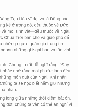
 Đấng Tạo Hóa vĩ đại và là Đấng bảo
hững kẻ ở trong đó, đều thuộc về Đức
hố và mọi sinh vật—đều thuộc về Ngài.
c Chúa Trời ban cho và giao phó để
à những người quản gia trung tín.
 ngoan những gì Ngài ban và tôn vinh
nh. Chúng ta rất dễ nghĩ rằng: “Đây
24:1 nhắc nhở rằng mọi phước lành đều
à những món quà của Ngài. Khi nhận
. Chúng ta sẽ học biết nắm giữ những
tha nhân.
ng lòng giữa những thời điểm bất ổn.
ung đột, chúng ta vẫn có thể an nghỉ vì