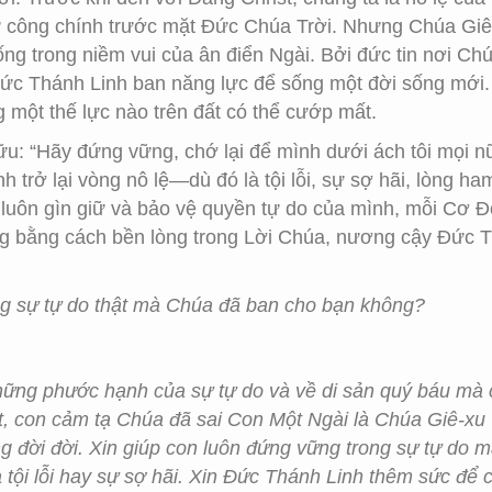
ự công chính trước mặt Đức Chúa Trời. Nhưng Chúa Giê
sống trong niềm vui của ân điển Ngài. Bởi đức tin nơi C
ức Thánh Linh ban năng lực để sống một đời sống mới.
 một thế lực nào trên đất có thể cướp mất.
hữu: “Hãy đứng vững, chớ lại để mình dưới ách tôi mọi 
nh trở lại vòng nô lệ—dù đó là tội lỗi, sự sợ hãi, lòng 
 luôn gìn giữ và bảo vệ quyền tự do của mình, mỗi Cơ 
g bằng cách bền lòng trong Lời Chúa, nương cậy Đức T
ng sự tự do thật mà Chúa đã ban cho bạn không?
hững phước hạnh của sự tự do và về di sản quý báu mà 
 con cảm tạ Chúa đã sai Con Một Ngài là Chúa Giê-xu Ch
ống đời đời. Xin giúp con luôn đứng vững trong sự tự do
ủa tội lỗi hay sự sợ hãi. Xin Đức Thánh Linh thêm sức để